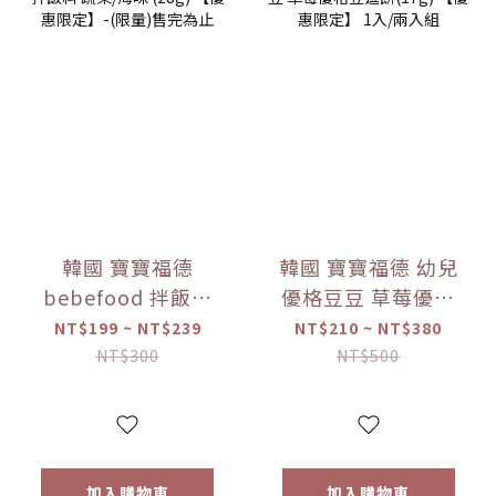
韓國 寶寶福德
韓國 寶寶福德 幼兒
bebefood 拌飯料
優格豆豆 草莓優格
蔬菜/海味 (28g)
豆逗餅(17g) 【優惠
NT$199 ~ NT$239
NT$210 ~ NT$380
【優惠限定】-(限
限定】 1入/兩入組
NT$300
NT$500
量)售完為止
加入購物車
加入購物車