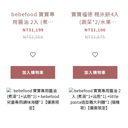
bebefood 寶寶專
寶寶福德 糙米餅4入
用醬油 2入 (煮湯
(蔬菜*2/水果
*1+沾用*1)
*2)+Hibebe寶寶粥
NT$1,199
NT$1,100
+bebefood 兒童調
( 蓮藕雞肉粥 )*1盒
NT$1,550
NT$1,675
味海鹽*1+Hibebe
【優惠限定】
寶寶粥( 蓮藕雞肉粥
)*1 盒【優惠限定】
加入購物車
加入購物車