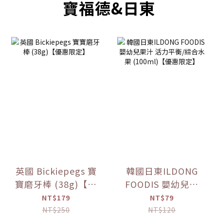
寶福德&日東
英國 Bickiepegs 寶
韓國日東ILDONG
寶磨牙棒 (38g)【優
FOODIS 嬰幼兒果
惠限定】
汁 活力平衡/綜合水
NT$179
NT$79
果 (100ml)【優惠
NT$250
NT$120