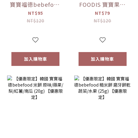
寶寶福德bebefood
FOODIS 寶寶果汁
接骨木莓果汁
桔梗梨/蘋果黑棗
NT$95
NT$79
(80ml)
(100ml) 【優惠限
NT$120
NT$120
定】
加入購物車
加入購物車