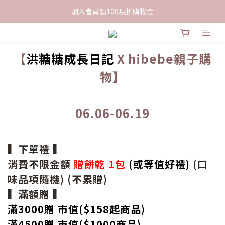
限時下單送餅乾乙包，滿$999免運
加入會員領100現折購物金
限時下單送餅乾乙包，滿$999免運
【
洪糖糖成長日記
X hibebe親子購
物】
06.06-06.19
▍下單禮 ▍
消費不限金額
贈餅乾 1包
(或等值好禮)
(口
味品項隨機) (不累贈)
▍滿額贈 ▍
滿3000贈 市值($158起
商品
)
滿4500贈 市值(
$
1000商品)