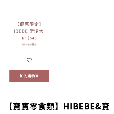
【優惠限定】
HIBEBE 常溫大寶
寶粥系列 雙花豬肉
NT$540
粥/蓮藕雞肉粥/栗子
NT$796
牛肉粥/蘆筍鱸魚粥
(四包入/組)（9個月
以上適用）
加入購物車
prev
next
【寶寶零食類】HIBEBE&寶