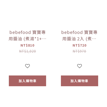
bebefood 寶寶專
bebefood 寶寶專
用醬油 (煮湯*1+沾
用醬油 2入 (煮湯
用*1) + bebefood
*1+沾用*1) +little
NT$810
NT$720
兒童專用調味海鹽
pasta造型義大利麵
NT$1,020
NT$970
*1【優惠限定】
*1 (隨機款)【優惠
限定】
加入購物車
加入購物車