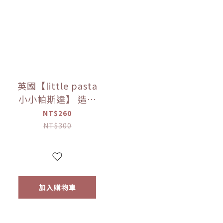
英國【little pasta
小小帕斯達】 造型
義大利麵300g｜動
NT$260
物｜泰迪熊｜交通
NT$300
工具｜12m+｜常溫
【優惠限定】
加入購物車