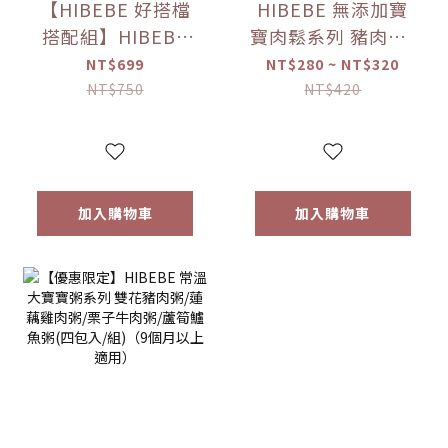
【HIBEBE 好搭檔
HIBEBE 無添加寶
搭配組】HIBEBE
寶肉鬆系列 豬肉鬆/
常溫大寶寶粥
雞肉鬆/旗魚鬆(2包
NT$699
NT$280 ~ NT$320
*1+HIBEBE 無添加
入/組)（10個月以
NT$750
NT$420
寶寶肉鬆*1【優惠
上適用）【優惠限
限定】
定】
加入購物車
加入購物車