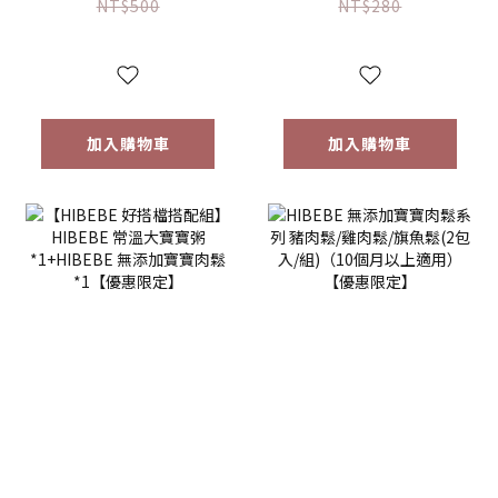
2包/盒｜虱目魚湯
莓葡萄/芒果(150g/
NT$500
NT$280
｜全家共享｜
罐)
6m+｜常溫｜【優
惠限定】
加入購物車
加入購物車