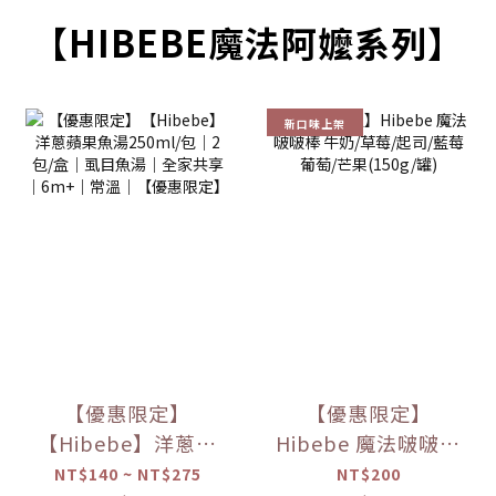
【HIBEBE魔法阿嬤系列】
新口味上架
【優惠限定】
【優惠限定】
【Hibebe】洋蔥蘋
Hibebe 魔法啵啵棒
果魚湯250ml/包｜
牛奶/草莓/起司/藍
NT$140 ~ NT$275
NT$200