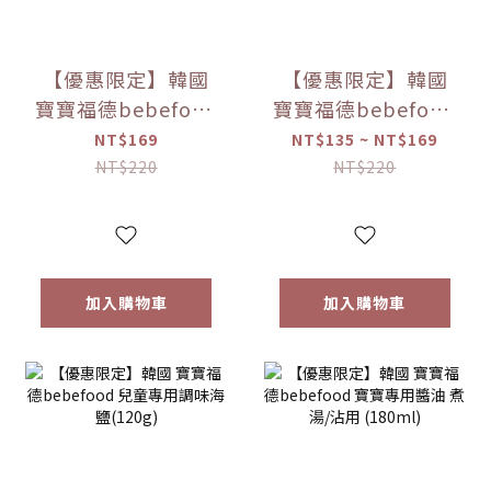
【優惠限定】韓國
【優惠限定】韓國
寶寶福德bebefood
寶寶福德bebefood
米餅 原味/蘋果/梨/
糙米餅 磨牙餅乾 蔬
NT$169
NT$135 ~ NT$169
紅薯/南瓜 (20g)
菜/水果 (25g) 【優
NT$220
NT$220
【優惠限定】
惠限定】
加入購物車
加入購物車