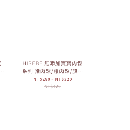
配
HIBEBE 無添加寶寶肉鬆
寶寶
系列 豬肉鬆/雞肉鬆/旗魚
寶寶
鬆(2包入/組)（10個月以
NT$280 ~ NT$320
上適用）【優惠限定】
NT$420