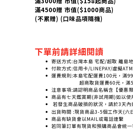
滿3000贈 市值($158起
商品
)
滿4500贈 市值(
$
1000商品)
(不累贈) (口味品項隨機)
下單前請詳細閱讀
寄送方式:台灣本島 宅配/超取 離島
付款方式:信用卡/LINEPAY/虛擬ATM
運費規則:本島宅配運費100元，滿9
超商取貨運費60元，滿59
注意事項:請認明商品名稱含【優惠
商品有七天鑑賞期(非試用期)如以使
若發生商品破損的狀況，請於3天內
出貨時間 :現貨商品3-5個工作天(
商品有缺貨會以MAIL或電話連繫
若同筆訂單有現貨和預購商品會統一