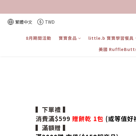
繁體中文
TWD
8月期間活動
寶寶食品
little.b 寶寶學習餐具
美國 RuffleBut
▍下單禮 ▍
消費滿$599
贈餅乾 1包
(或等值好
▍滿額贈 ▍