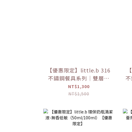
【優惠限定】little.b 316
【
不鏽鋼餐具系列｜雙層不
不
鏽鋼寬口麥片吸盤碗 學習
不
NT$1,300
餐具 多色可選
NT$1,500