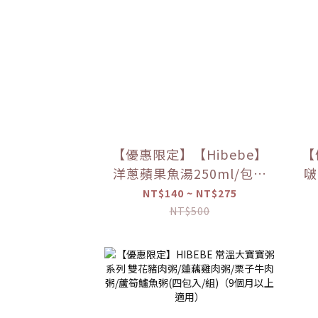
【優惠限定】【Hibebe】
【
洋蔥蘋果魚湯250ml/包｜
啵
2包/盒｜虱目魚湯｜全家
NT$140 ~ NT$275
共享｜6m+｜常溫｜【優
NT$500
惠限定】