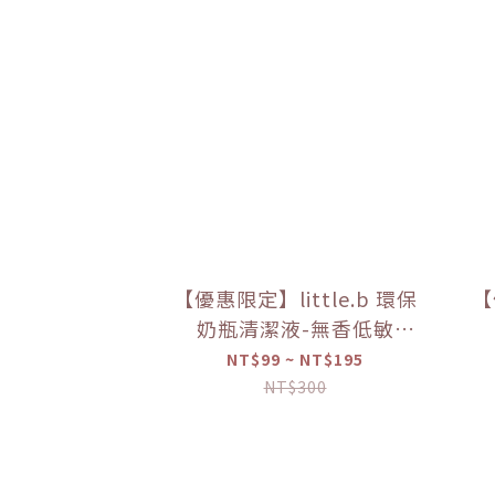
【優惠限定】little.b 環保
【
奶瓶清潔液-無香低敏
（50ml/100ml）【優惠
（
NT$99 ~ NT$195
限定】
NT$300