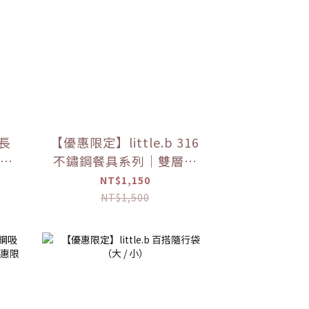
長
【優惠限定】little.b 316
長禮
不鏽鋼餐具系列｜雙層不
鏽鋼吸盤碗 學習餐具 多色
NT$1,150
可選
NT$1,500