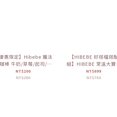
優惠限定】Hibebe 魔法
【HIBEBE 好搭檔搭
啵棒 牛奶/草莓/起司/藍
組】HIBEBE 常溫大
莓葡萄/芒果(150g/罐)
粥*1+HIBEBE 無添加
NT$200
NT$699
肉鬆*1【優惠限定】
NT$280
NT$750