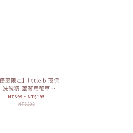
優惠限定】little.b 環保
洗碗精-蘆薈馬鞭草
50ml/100ml）【優惠
NT$99 ~ NT$195
限定】
NT$300