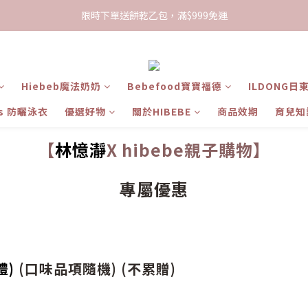
限時下單送餅乾乙包，滿$999免運
加入會員領100現折購物金
限時下單送餅乾乙包，滿$999免運
Hiebeb魔法奶奶
Bebefood寶寶福德
ILDONG日
ts 防曬泳衣
優選好物
關於HIBEBE
商品效期
育兒知
【
林憶瀞
X hibebe親子購物】
專屬優惠
禮)
(口味品項隨機) (不累贈)