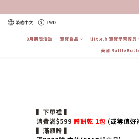
繁體中文
TWD
8月期間活動
寶寶食品
little.b 寶寶學習餐具
美國 RuffleBut
▍下單禮 ▍
消費滿$599
贈餅乾 1包
(或等值好
▍滿額贈 ▍