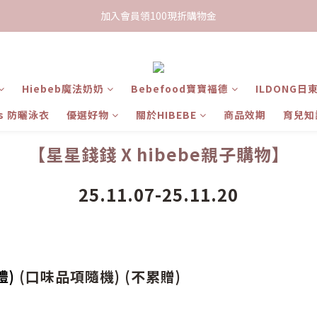
限時下單送餅乾乙包，滿$999免運
加入會員領100現折購物金
限時下單送餅乾乙包，滿$999免運
Hiebeb魔法奶奶
Bebefood寶寶福德
ILDONG日
ts 防曬泳衣
優選好物
關於HIBEBE
商品效期
育兒知
【星星錢錢 X hibebe親子購物】
25.11.07-25.11.20
禮)
(口味品項隨機) (不累贈)