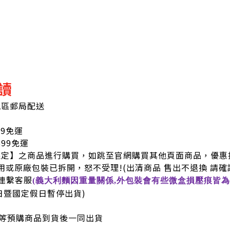
讀
地區郵局配送
99免運
9免運
限定】之商品進行購買，如跳至官網購買其他頁面商品，優惠
用或原廠包裝已拆開，怒不受理!
(出清商品 售出不退換 請確
連繫客服
(義大利麵因重量關係,外包裝會有些微盒損壓痕皆為
六日暨國定假日暫停出貨)
等預購商品到貨後一同出貨