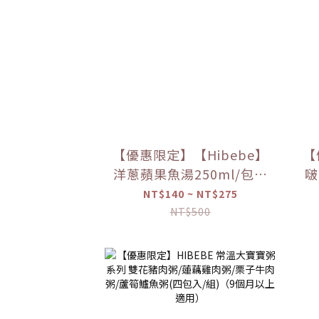
【優惠限定】【Hibebe】
【
洋蔥蘋果魚湯250ml/包｜
啵
2包/盒｜虱目魚湯｜全家
NT$140 ~ NT$275
共享｜6m+｜常溫｜【優
NT$500
惠限定】