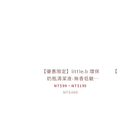
【優惠限定】little.b 環保
【
奶瓶清潔液-無香低敏
（50ml/100ml）【優惠
（
NT$99 ~ NT$195
限定】
NT$300