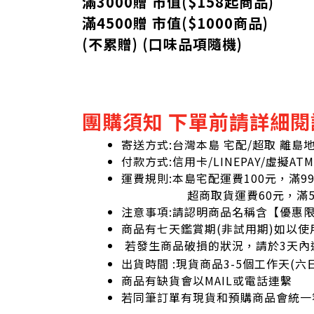
滿3000贈 市值($158起
商品
)
滿4500贈 市值(
$
1000商品)
(不累贈) (口味品項隨機)
團購須知 下單前請詳細閱
寄送方式:台灣本島 宅配/超取 離島
付款方式:信用卡/LINEPAY/虛擬ATM
運費規則:本島宅配運費100元，滿9
超商取貨運費60元，滿59
注意事項:請認明商品名稱含【優惠
商品有七天鑑賞期(非試用期)如以使
若發生商品破損的狀況，請於3天內
出貨時間 :現貨商品3-5個工作天(
商品有缺貨會以MAIL或電話連繫
若同筆訂單有現貨和預購商品會統一