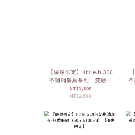
【優惠限定】little.b 316
【
不鏽鋼餐具系列｜雙層不
不
鏽鋼寬口麥片吸盤碗 學習
不
NT$1,300
餐具 多色可選
NT$1,500