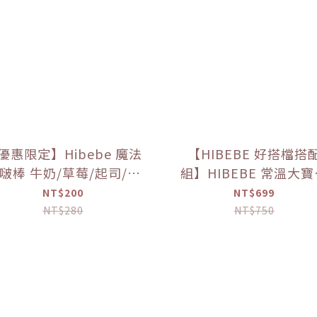
優惠限定】Hibebe 魔法
【HIBEBE 好搭檔搭
啵棒 牛奶/草莓/起司/藍
組】HIBEBE 常溫大
莓葡萄/芒果(150g/罐)
粥*1+HIBEBE 無添加
NT$200
NT$699
肉鬆*1【優惠限定】
NT$280
NT$750