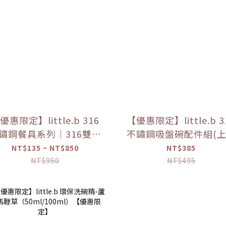
優惠限定】little.b 316
【優惠限定】little.b 3
鏽鋼餐具系列｜316雙層
不鏽鋼吸盤碗配件組(
鏽鋼三用學飲杯 多色可
*1+吸盤*1) 【優惠
NT$135 ~ NT$850
NT$385
選
NT$950
NT$495