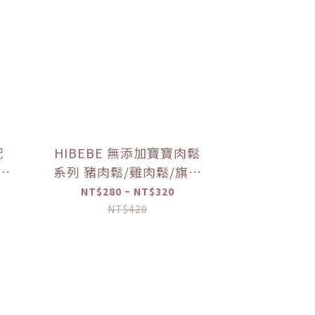
配
HIBEBE 無添加寶寶肉鬆
寶寶
系列 豬肉鬆/雞肉鬆/旗魚
寶寶
鬆(2包入/組)（10個月以
NT$280 ~ NT$320
上適用）【優惠限定】
NT$420