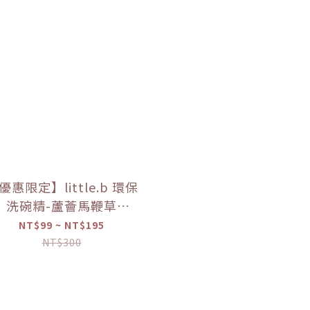
優惠限定】little.b 環保
洗碗精-蘆薈馬鞭草
50ml/100ml）【優惠
NT$99 ~ NT$195
限定】
NT$300