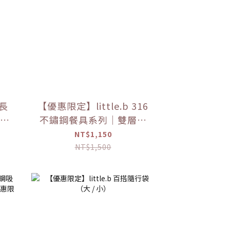
長
【優惠限定】little.b 316
長禮
不鏽鋼餐具系列｜雙層不
鏽鋼吸盤碗 學習餐具 多色
NT$1,150
可選
NT$1,500