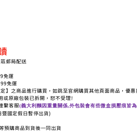
讀
地區郵局配送
99免運
9免運
限定】之商品進行購買，如跳至官網購買其他頁面商品，優惠
用或原廠包裝已拆開，怒不受理!
連繫客服
(義大利麵因重量關係,外包裝會有些微盒損壓痕皆為
六日暨國定假日暫停出貨)
等預購商品到貨後一同出貨