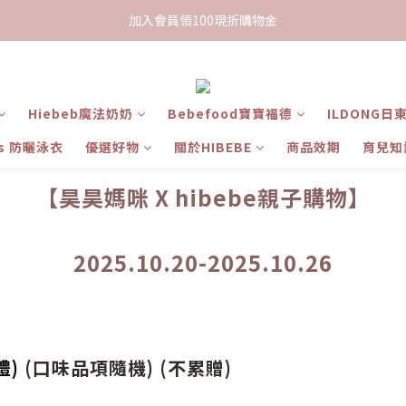
限時下單送餅乾乙包，滿$999免運
加入會員領100現折購物金
限時下單送餅乾乙包，滿$999免運
Hiebeb魔法奶奶
Bebefood寶寶福德
ILDONG日
ts 防曬泳衣
優選好物
關於HIBEBE
商品效期
育兒知
【昊昊媽咪 X hibebe親子購物】
2025.10.20-2025.10.26
禮)
(口味品項隨機) (不累贈)