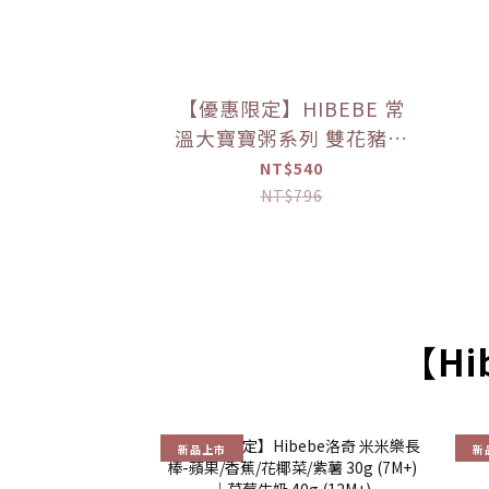
【優惠限定】HIBEBE 常
溫大寶寶粥系列 雙花豬肉
粥/蓮藕雞肉粥/栗子牛肉
NT$540
粥/蘆筍鱸魚粥(四包入/組)
NT$796
（9個月以上適用）
【Hi
新品上市
新