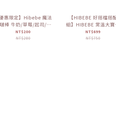
優惠限定】Hibebe 魔法
【HIBEBE 好搭檔搭
啵棒 牛奶/草莓/起司/藍
組】HIBEBE 常溫大
莓葡萄/芒果(150g/罐)
粥*1+HIBEBE 無添加
NT$200
NT$699
肉鬆*1【優惠限定】
NT$280
NT$750