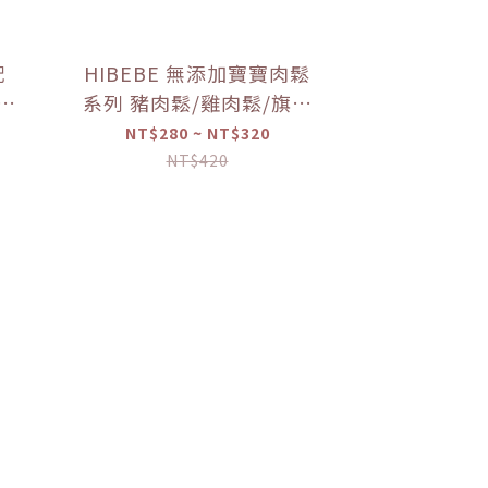
配
HIBEBE 無添加寶寶肉鬆
寶寶
系列 豬肉鬆/雞肉鬆/旗魚
寶寶
鬆(2包入/組)（10個月以
NT$280 ~ NT$320
上適用）【優惠限定】
NT$420