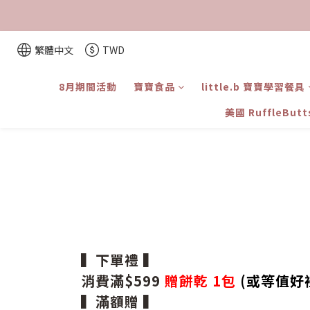
繁體中文
TWD
8月期間活動
寶寶食品
little.b 寶寶學習餐具
美國 RuffleBut
▍下單禮 ▍
消費滿$599
贈餅乾 1包
(或等值好
▍滿額贈 ▍