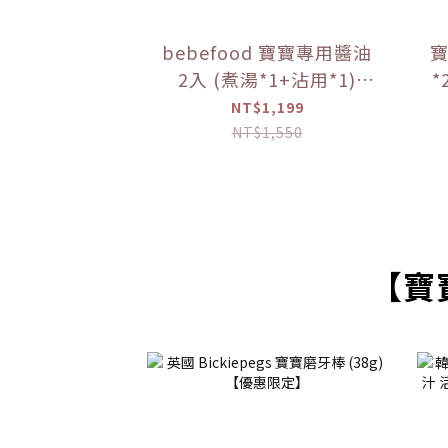
bebefood 寶寶專用醬油
寶
2入 (煮湯*1+沾用*1)
*
+bebefood 兒童調味海鹽
粥
NT$1,199
*1+Hibebe寶寶粥( 蓮藕
NT$1,550
雞肉粥 )*1 盒【優惠限
定】
【寶