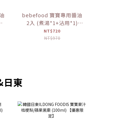
醬油
bebefood 寶寶專用醬油
2入 (煮湯*1+沾用*1)
調味
+little pasta造型義大利
NT$720
麵*1 (隨機款)【優惠限
NT$970
定】
&日東