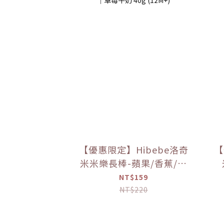
【優惠限定】Hibebe洛奇
【
米米樂長棒-蘋果/香蕉/花
椰菜/紫薯 30g (7M+)｜草
NT$159
莓牛奶 40g (12M+)
NT$220