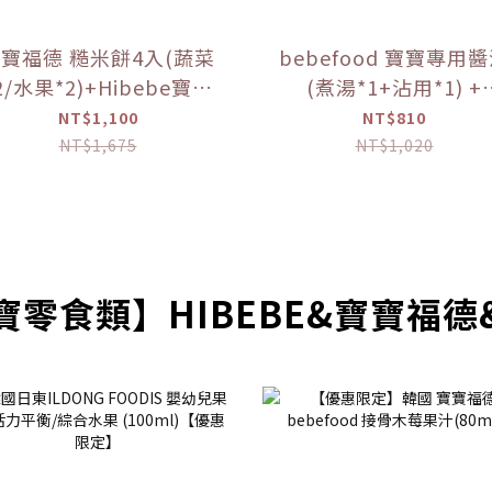
寶福德 糙米餅4入(蔬菜
bebefood 寶寶專用
2/水果*2)+Hibebe寶寶
(煮湯*1+沾用*1) +
( 蓮藕雞肉粥 )*1盒 【優
bebefood 兒童專用
NT$1,100
NT$810
惠限定】
海鹽*1【優惠限定】
NT$1,675
NT$1,020
寶零食類】HIBEBE&寶寶福德