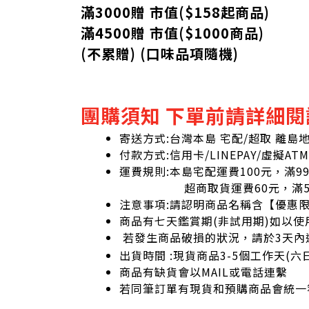
滿3000贈 市值($158起
商品
)
滿4500贈 市值(
$
1000商品)
(不累贈) (口味品項隨機)
團購須知 下單前請詳細閱
寄送方式:台灣本島 宅配/超取 離島
付款方式:信用卡/LINEPAY/虛擬ATM
運費規則:本島宅配運費100元，滿9
超商取貨運費60元，滿59
注意事項:請認明商品名稱含【優惠
商品有七天鑑賞期(非試用期)如以使
若發生商品破損的狀況，請於3天內
出貨時間 :現貨商品3-5個工作天(
商品有缺貨會以MAIL或電話連繫
若同筆訂單有現貨和預購商品會統一