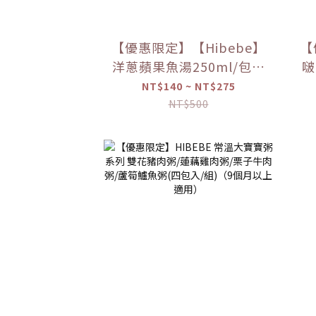
【優惠限定】【Hibebe】
【
洋蔥蘋果魚湯250ml/包｜
啵
2包/盒｜虱目魚湯｜全家
NT$140 ~ NT$275
共享｜6m+｜常溫｜【優
NT$500
惠限定】