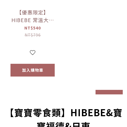
【優惠限定】
HIBEBE 常溫大寶
寶粥系列 雙花豬肉
NT$540
粥/蓮藕雞肉粥/栗子
NT$796
牛肉粥/蘆筍鱸魚粥
(四包入/組)（9個月
以上適用）
加入購物車
prev
next
【寶寶零食類】HIBEBE&寶
寶福德&日東