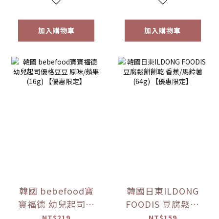
加入購物車
加入購物車
韓國 bebefood寶
韓國日東ILDONG
寶福德 幼兒起司優
FOODIS 豆腐鬆餅
格豆豆 原味/蘋果
餅乾 香蕉/馬鈴薯
NT$219
NT$159