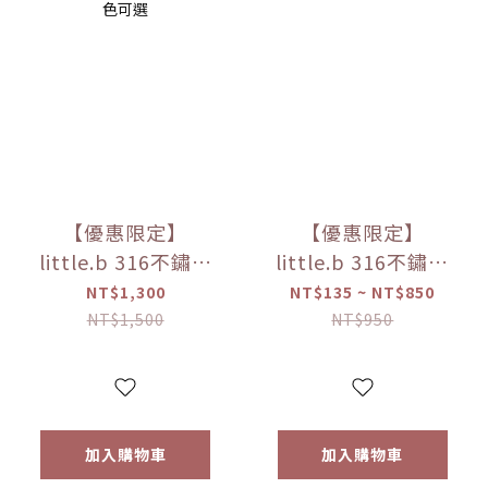
【優惠限定】
【優惠限定】
little.b 316不鏽鋼
little.b 316不鏽鋼
餐具系列｜雙層不
餐具系列｜316雙層
NT$1,300
NT$135 ~ NT$850
鏽鋼寬口麥片吸盤
不鏽鋼三用學飲杯
NT$1,500
NT$950
碗 學習餐具 多色可
多色可選
選
加入購物車
加入購物車