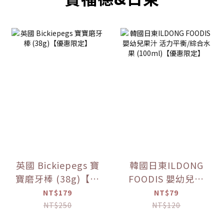
英國 Bickiepegs 寶
韓國日東ILDONG
寶磨牙棒 (38g)【優
FOODIS 嬰幼兒果
惠限定】
汁 活力平衡/綜合水
NT$179
NT$79
果 (100ml)【優惠
NT$250
NT$120
限定】