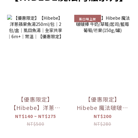
新口味上架
【優惠限定】
【優惠限定】
【Hibebe】洋蔥蘋
Hibebe 魔法啵啵棒
果魚湯250ml/包｜
牛奶/草莓/起司/藍
NT$140 ~ NT$275
NT$200
2包/盒｜虱目魚湯
莓葡萄/芒果(150g/
NT$500
NT$280
｜全家共享｜
罐)