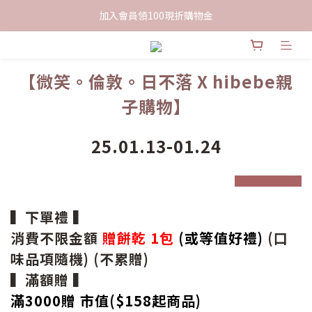
限時下單送餅乾乙包，滿$999免運
加入會員領100現折購物金
限時下單送餅乾乙包，滿$999免運
【微笑。倫敦。日不落
X hibebe親
子購物】
25.01.13-01.24
prev
next
▍下單禮 ▍
消費不限金額
贈餅乾 1包
(或等值好禮)
(口
味品項隨機) (不累贈)
▍滿額贈 ▍
滿3000贈 市值($158起
商品
)