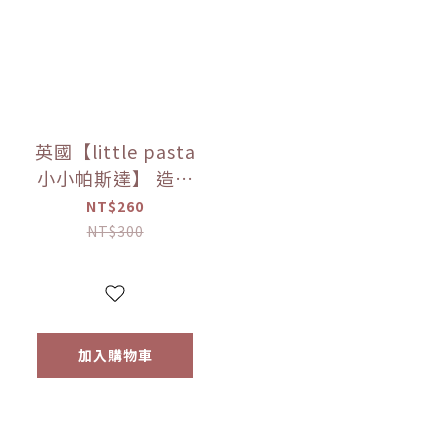
英國【little pasta
小小帕斯達】 造型
義大利麵300g｜動
NT$260
物｜泰迪熊｜交通
NT$300
工具｜12m+｜常溫
【優惠限定】
加入購物車