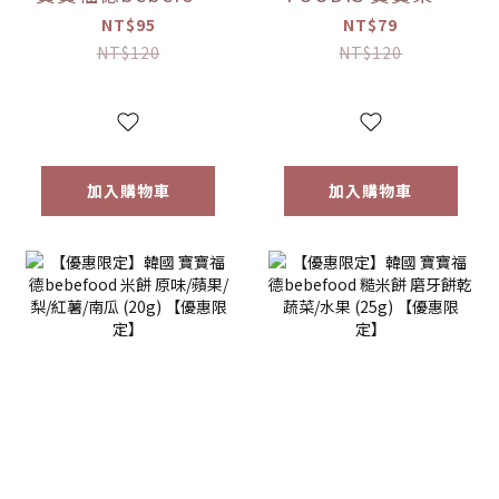
接骨木莓果汁
桔梗梨/蘋果黑棗
NT$95
NT$79
(80ml)
(100ml) 【優惠限
NT$120
NT$120
定】
加入購物車
加入購物車