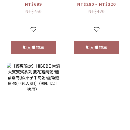
常溫大寶寶粥
雞肉鬆/旗魚鬆(2包
NT$699
NT$280 ~ NT$320
*1+HIBEBE 無添加
入/組)（10個月以
NT$750
NT$420
寶寶肉鬆*1【優惠
上適用）【優惠限
限定】
定】
加入購物車
加入購物車