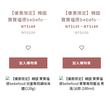
【優惠限定】韓國
【優惠限定】韓國
寶寶福德bebefood
寶寶福德bebefood
米餅 原味/蘋果/梨/
糙米餅 磨牙餅乾 蔬
NT$169
NT$135 ~ NT$169
紅薯/南瓜 (20g)
菜/水果 (25g) 【優
NT$220
NT$220
【優惠限定】
惠限定】
加入購物車
加入購物車