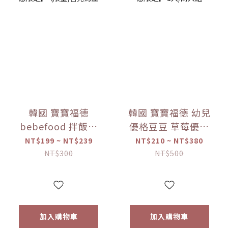
韓國 寶寶福德
韓國 寶寶福德 幼兒
bebefood 拌飯料
優格豆豆 草莓優格
蔬菜/海味 (28g)
豆逗餅(17g) 【優惠
NT$199 ~ NT$239
NT$210 ~ NT$380
【優惠限定】-(限
限定】 1入/兩入組
NT$300
NT$500
量)售完為止
加入購物車
加入購物車