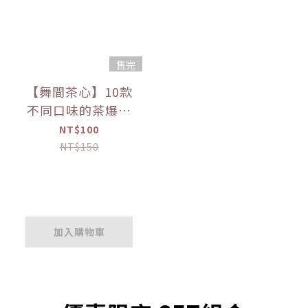
售完
【舞間茶心】10款
不同口味的茶爆米
花 60g 【優惠限
NT$100
定】
NT$150
加入購物車