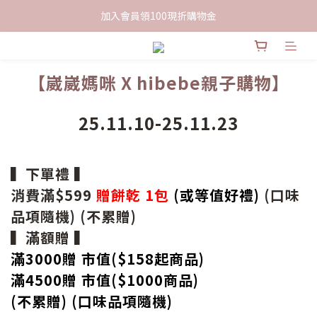
限時下單送餅乾乙包，滿$999免運
加入會員領100現折購物金
限時下單送餅乾乙包，滿$999免運
【崴崴媽咪 X hibebe親子購物】
25.11.10-25.11.23
▍下單禮 ▍
消費滿$599
贈餅乾 1包
(或等值好禮)
(口味
品項隨機) (不累贈)
▍滿額贈 ▍
滿3000贈 市值($158起
商品
)
滿4500贈 市值(
$
1000商品)
(不累贈) (口味品項隨機)