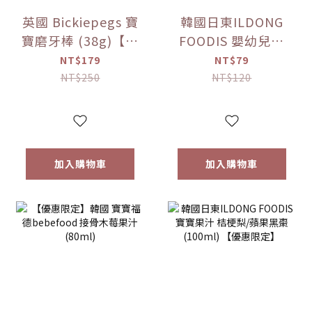
英國 Bickiepegs 寶
韓國日東ILDONG
寶磨牙棒 (38g)【優
FOODIS 嬰幼兒果
惠限定】
汁 活力平衡/綜合水
NT$179
NT$79
果 (100ml)【優惠
NT$250
NT$120
限定】
加入購物車
加入購物車