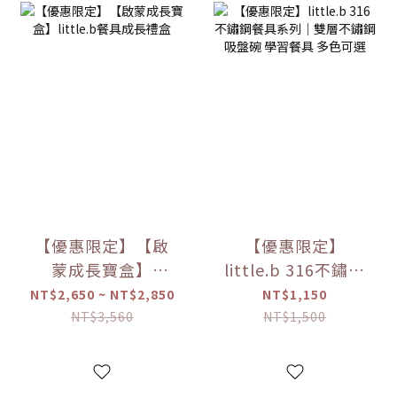
【優惠限定】【啟
【優惠限定】
蒙成長寶盒】
little.b 316不鏽鋼
little.b餐具成長禮
餐具系列｜雙層不
NT$2,650 ~ NT$2,850
NT$1,150
盒
鏽鋼吸盤碗 學習餐
NT$3,560
NT$1,500
具 多色可選