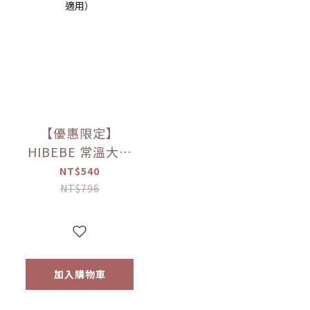
【優惠限定】
HIBEBE 常溫大寶
寶粥系列 雙花豬肉
NT$540
粥/蓮藕雞肉粥/栗子
NT$796
牛肉粥/蘆筍鱸魚粥
(四包入/組)（9個月
以上適用）
加入購物車