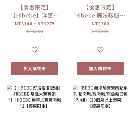
【優惠限定】
【優惠限定】
【Hibebe】洋蔥蘋
Hibebe 魔法啵啵棒
果魚湯250ml/包｜
牛奶/草莓/起司/藍
NT$140 ~ NT$275
NT$200
2包/盒｜虱目魚湯
莓葡萄/芒果(150g/
NT$500
NT$280
｜全家共享｜
罐)
6m+｜常溫｜【優
惠限定】
加入購物車
加入購物車