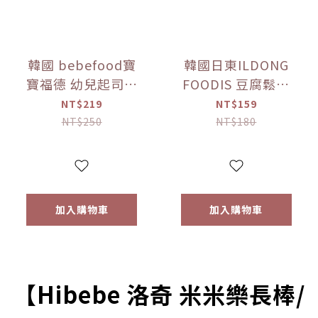
韓國 bebefood寶
韓國日東ILDONG
寶福德 幼兒起司優
FOODIS 豆腐鬆餅
格豆豆 原味/蘋果
餅乾 香蕉/馬鈴薯
NT$219
NT$159
(16g) 【優惠限定】
(64g) 【優惠限定】
NT$250
NT$180
加入購物車
加入購物車
【Hibebe 洛奇 米米樂長棒/