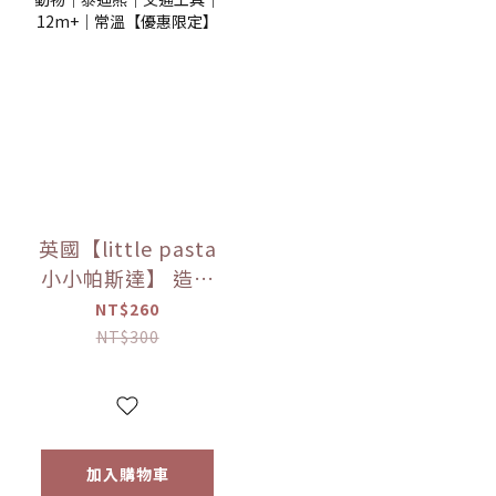
英國【little pasta
小小帕斯達】 造型
義大利麵300g｜動
NT$260
物｜泰迪熊｜交通
NT$300
工具｜12m+｜常溫
【優惠限定】
加入購物車