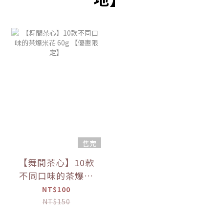
售完
【舞間茶心】10款
不同口味的茶爆米
花 60g 【優惠限
NT$100
定】
NT$150