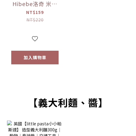
Hibebe洛奇 米米
花-韓國甜南瓜/紫
NT$159
薯/韓國蘋果+胡蘿
NT$220
蔔 20g
加入購物車
【義大利麵、醬】