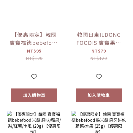
【優惠限定】韓國
韓國日東ILDONG
寶寶福德bebefood
FOODIS 寶寶果汁
接骨木莓果汁
桔梗梨/蘋果黑棗
NT$95
NT$79
(80ml)
(100ml) 【優惠限
NT$120
NT$120
定】
加入購物車
加入購物車