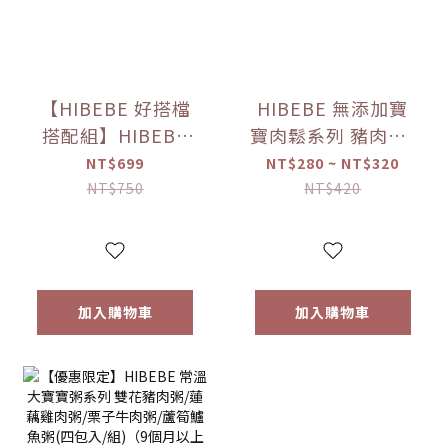
【HIBEBE 好搭檔
HIBEBE 無添加寶
搭配組】HIBEBE
寶肉鬆系列 豬肉鬆/
常溫大寶寶粥
雞肉鬆/旗魚鬆(2包
NT$699
NT$280 ~ NT$320
*1+HIBEBE 無添加
入/組)（10個月以
NT$750
NT$420
寶寶肉鬆*1【優惠
上適用）【優惠限
限定】
定】
加入購物車
加入購物車