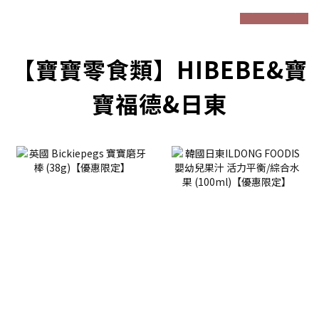
prev
next
【寶寶零食類】HIBEBE&寶
寶福德&日東