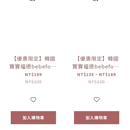
【優惠限定】韓國
【優惠限定】韓國
寶寶福德bebefood
寶寶福德bebefood
米餅 原味/蘋果/梨/
糙米餅 磨牙餅乾 蔬
NT$169
NT$135 ~ NT$169
紅薯/南瓜 (20g)
菜/水果 (25g) 【優
NT$220
NT$220
【優惠限定】
惠限定】
加入購物車
加入購物車