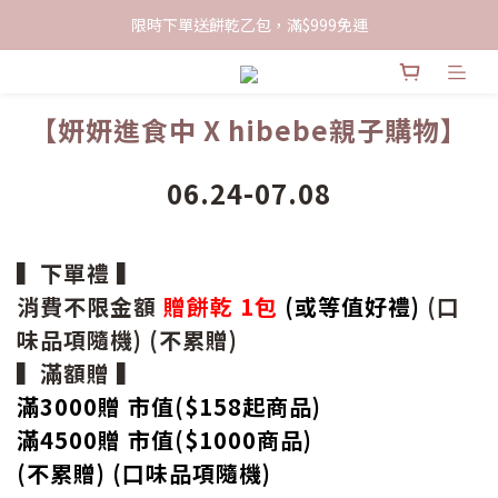
限時下單送餅乾乙包，滿$999免運
限時下單送餅乾乙包，滿$999免運
加入會員領100現折購物金
【妍妍進食中 X hibebe親子購物】
限時下單送餅乾乙包，滿$999免運
06.24-07.08
▍下單禮 ▍
消費不限金額
贈餅乾 1包
(或等值好禮)
(口
味品項隨機) (不累贈)
▍滿額贈 ▍
滿3000贈 市值($158起
商品
)
滿4500贈 市值(
$
1000商品)
(不累贈) (口味品項隨機)