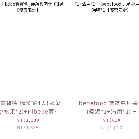
寶福德 糙米餅4入(蔬菜
bebefood 寶寶專用
2/水果*2)+Hibebe寶寶
(煮湯*1+沾用*1) +
( 蓮藕雞肉粥 )*1盒 【優
bebefood 兒童專用
NT$1,100
NT$810
惠限定】
海鹽*1【優惠限定】
NT$1,675
NT$1,020