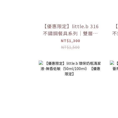
【優惠限定】little.b 316
【
不鏽鋼餐具系列｜雙層不
不
鏽鋼寬口麥片吸盤碗 學習
不
NT$1,300
餐具 多色可選
NT$1,500