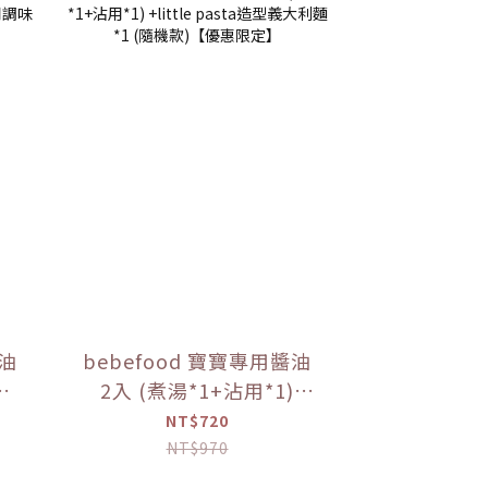
醬油
bebefood 寶寶專用醬油
2入 (煮湯*1+沾用*1)
調味
+little pasta造型義大利
NT$720
麵*1 (隨機款)【優惠限
NT$970
定】