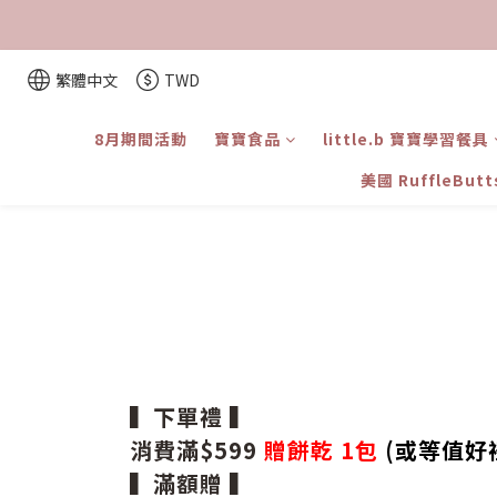
繁體中文
TWD
8月期間活動
寶寶食品
little.b 寶寶學習餐具
美國 RuffleBut
▍下單禮 ▍
消費滿$599
贈餅乾 1包
(或等值好
▍滿額贈 ▍