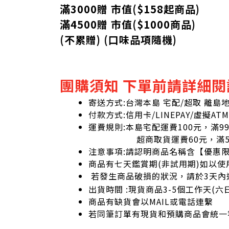
滿3000贈 市值($158起
商品
)
滿4500贈 市值(
$
1000商品)
(不累贈) (口味品項隨機)
團購須知 下單前請詳細閱
寄送方式:台灣本島 宅配/超取 離島
付款方式:信用卡/LINEPAY/虛擬ATM
運費規則:本島宅配運費100元，滿9
超商取貨運費60元，滿59
注意事項:請認明商品名稱含【優惠
商品有七天鑑賞期(非試用期)如以使
若發生商品破損的狀況，請於3天內
出貨時間 :現貨商品3-5個工作天(
商品有缺貨會以MAIL或電話連繫
若同筆訂單有現貨和預購商品會統一