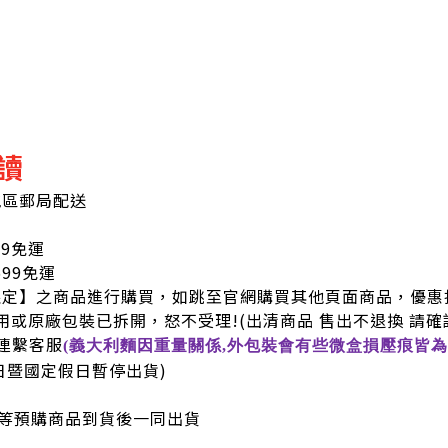
讀
地區郵局配送
99免運
9免運
限定】之商品進行購買，如跳至官網購買其他頁面商品，優惠
用或原廠包裝已拆開，怒不受理!
(出清商品 售出不退換 請確
連繫客服
(義大利麵因重量關係,外包裝會有些微盒損壓痕皆為
六日暨國定假日暫停出貨)
等預購商品到貨後一同出貨