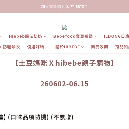
限時下單送餅乾乙包，滿$999免運
加入會員領100現折購物金
限時下單送餅乾乙包，滿$999免運
Hiebeb魔法奶奶
Bebefood寶寶福德
ILDONG日
ts 防曬泳衣
優選好物
關於HIBEBE
商品效期
育兒知
【土豆媽咪 X hibebe親子購物】
260602-06.15
禮)
(口味品項隨機) (不累贈)