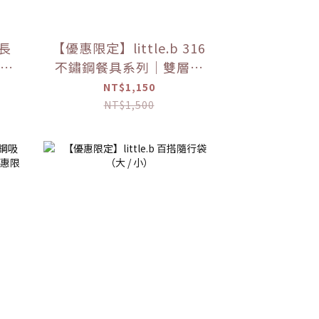
長
【優惠限定】little.b 316
長禮
不鏽鋼餐具系列｜雙層不
鏽鋼吸盤碗 學習餐具 多色
NT$1,150
可選
NT$1,500