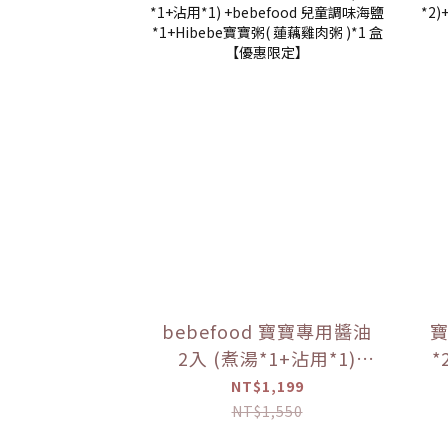
bebefood 寶寶專用醬油
寶
2入 (煮湯*1+沾用*1)
*
+bebefood 兒童調味海鹽
粥
NT$1,199
*1+Hibebe寶寶粥( 蓮藕
NT$1,550
雞肉粥 )*1 盒【優惠限