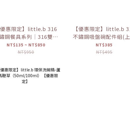
優惠限定】little.b 316
【優惠限定】little.b 3
鏽鋼餐具系列｜316雙層
不鏽鋼吸盤碗配件組(
鏽鋼三用學飲杯 多色可
*1+吸盤*1) 【優惠
NT$135 ~ NT$850
NT$385
選
NT$950
NT$495