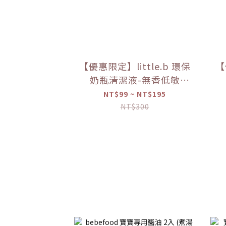
【優惠限定】little.b 環保
【
奶瓶清潔液-無香低敏
（50ml/100ml）【優惠
（
NT$99 ~ NT$195
限定】
NT$300