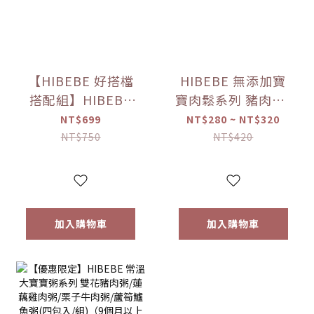
【HIBEBE 好搭檔
HIBEBE 無添加寶
搭配組】HIBEBE
寶肉鬆系列 豬肉鬆/
常溫大寶寶粥
雞肉鬆/旗魚鬆(2包
NT$699
NT$280 ~ NT$320
*1+HIBEBE 無添加
入/組)（10個月以
NT$750
NT$420
寶寶肉鬆*1【優惠
上適用）【優惠限
限定】
定】
加入購物車
加入購物車