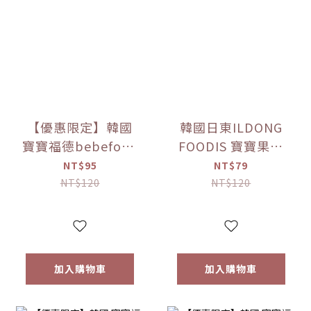
【優惠限定】韓國
韓國日東ILDONG
寶寶福德bebefood
FOODIS 寶寶果汁
接骨木莓果汁
桔梗梨/蘋果黑棗
NT$95
NT$79
(80ml)
(100ml) 【優惠限
NT$120
NT$120
定】
加入購物車
加入購物車