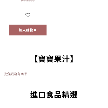
物｜泰迪熊｜交通
工具｜12m+｜常溫
【優惠限定】
加入購物車
【寶寶果汁】
此分類沒有商品
進口食品精選