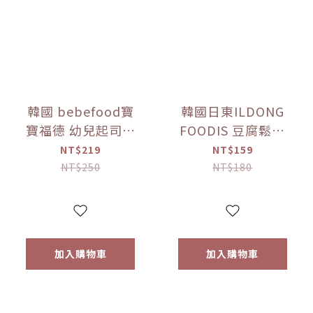
韓國 bebefood寶
韓國日東ILDONG
寶福德 幼兒起司優
FOODIS 豆腐鬆餅
格豆豆 原味/蘋果
餅乾 香蕉/馬鈴薯
NT$219
NT$159
(16g) 【優惠限定】
(64g) 【優惠限定】
NT$250
NT$180
加入購物車
加入購物車