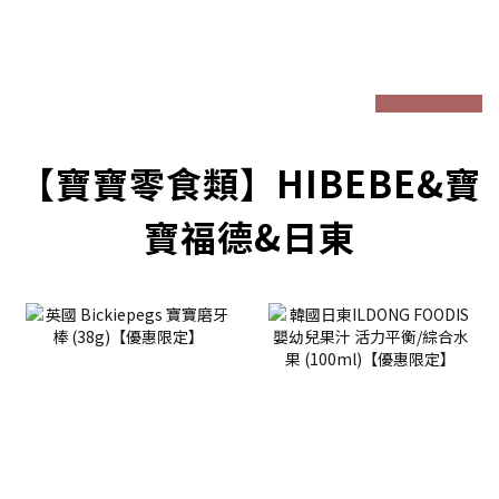
prev
next
【寶寶零食類】HIBEBE&寶
寶福德&日東