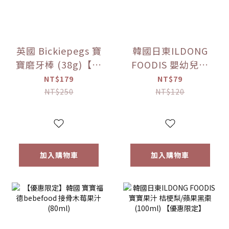
英國 Bickiepegs 寶
韓國日東ILDONG
寶磨牙棒 (38g)【優
FOODIS 嬰幼兒果
惠限定】
汁 活力平衡/綜合水
NT$179
NT$79
果 (100ml)【優惠
NT$250
NT$120
限定】
加入購物車
加入購物車