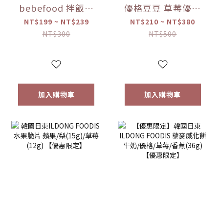
bebefood 拌飯料
優格豆豆 草莓優格
蔬菜/海味 (28g)
豆逗餅(17g) 【優惠
NT$199 ~ NT$239
NT$210 ~ NT$380
【優惠限定】-(限
限定】 1入/兩入組
NT$300
NT$500
量)售完為止
加入購物車
加入購物車