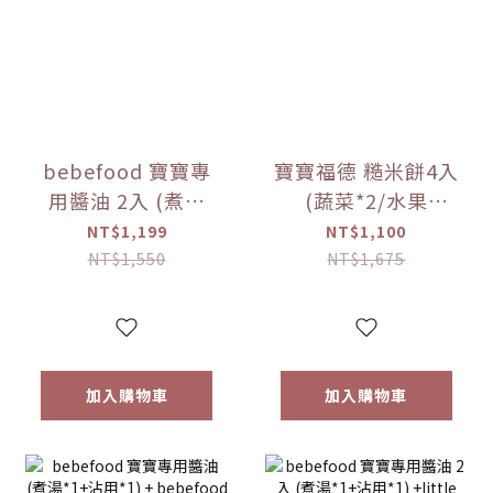
bebefood 寶寶專
寶寶福德 糙米餅4入
用醬油 2入 (煮湯
(蔬菜*2/水果
*1+沾用*1)
*2)+Hibebe寶寶粥
NT$1,199
NT$1,100
+bebefood 兒童調
( 蓮藕雞肉粥 )*1盒
NT$1,550
NT$1,675
味海鹽*1+Hibebe
【優惠限定】
寶寶粥( 蓮藕雞肉粥
)*1 盒【優惠限定】
加入購物車
加入購物車