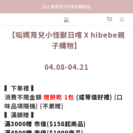
限時下單送餅乾乙包，滿$999免運
加入會員領100現折購物金
限時下單送餅乾乙包，滿$999免運
【呱媽育兒小怪獸日嚐 X hibebe親
子購物】
04.08-04.21
▍下單禮 ▍
消費不限金額
贈餅乾 1包
(或等值好禮)
(口
味品項隨機) (不累贈)
▍滿額贈 ▍
滿3000贈 市值($158起
商品
)
滿4500贈 市值(
$
1000商品)