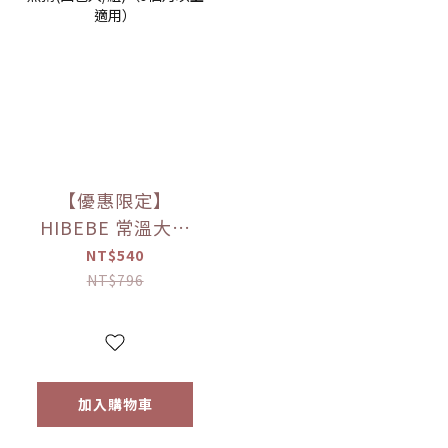
【優惠限定】
HIBEBE 常溫大寶
寶粥系列 雙花豬肉
NT$540
粥/蓮藕雞肉粥/栗子
NT$796
牛肉粥/蘆筍鱸魚粥
(四包入/組)（9個月
以上適用）
加入購物車