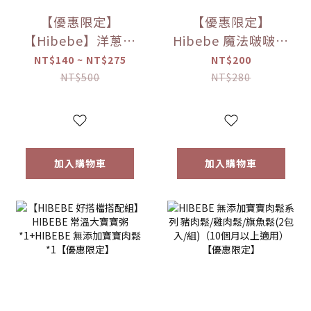
【優惠限定】
【優惠限定】
【Hibebe】洋蔥蘋
Hibebe 魔法啵啵棒
果魚湯250ml/包｜
牛奶/草莓/起司/藍
NT$140 ~ NT$275
NT$200
2包/盒｜虱目魚湯
莓葡萄/芒果(150g/
NT$500
NT$280
｜全家共享｜
罐)
6m+｜常溫｜【優
惠限定】
加入購物車
加入購物車