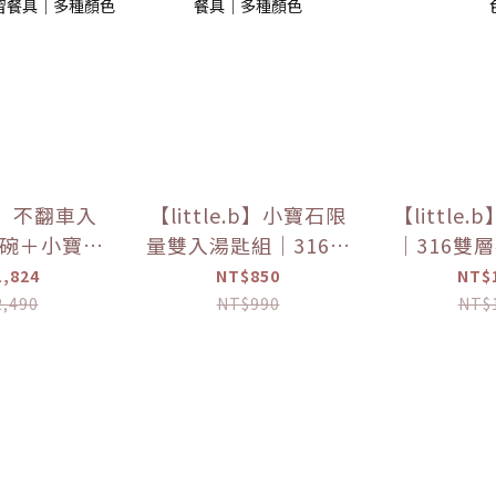
.b】不翻車入
【little.b】小寶石限
【little
碗＋小寶石
量雙入湯匙組｜316雙
｜316雙
316雙層不
層不鏽鋼系列｜學習餐
｜學習餐
,824
NT$850
NT$
學習餐具｜
具｜多種顏色
,490
NT$990
NT$
顏色