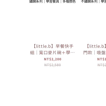
【little.b】早餐快手
【little
組｜寬口麥片碗＋學飲
門款｜吸盤
杯組合｜316雙層不鏽
湯匙組合｜
NT$2,200
NT$1
鋼系列｜學習餐具｜多
鏽鋼系列｜
NT$2,580
NT$2
種顏色
多種