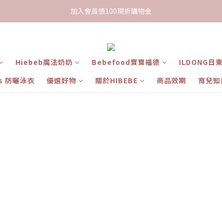
限時下單送餅乾乙包，滿$999免運
加入會員領100現折購物金
限時下單送餅乾乙包，滿$999免運
Hiebeb魔法奶奶
Bebefood寶寶福德
ILDONG日
ts 防曬泳衣
優選好物
關於HIBEBE
商品效期
育兒知