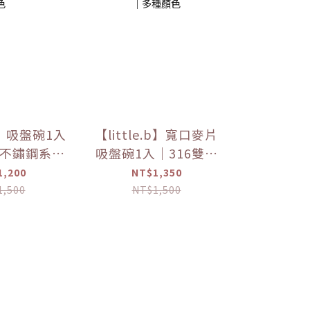
.b】吸盤碗1入
【little.b】寬口麥片
層不鏽鋼系列
吸盤碗1入｜316雙層
具｜多種顏色
不鏽鋼系列｜學習餐具
1,200
NT$1,350
｜多種顏色
1,500
NT$1,500