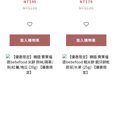
接骨木莓果汁
桔梗梨/蘋果黑棗
NT$95
NT$79
(80ml)
(100ml) 【優惠限
NT$120
NT$120
定】
加入購物車
加入購物車