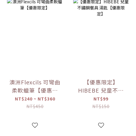
澳洲Flexcils 可彎曲
【優惠限定】
柔軟蠟筆【優惠限
HIBEBE 兒童不鏽
定】
鋼餐具 湯匙【優惠
NT$240 ~ NT$360
NT$99
限定】
NT$450
NT$150