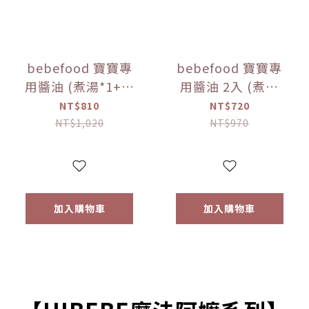
bebefood 寶寶專
bebefood 寶寶專
用醬油 (煮湯*1+沾
用醬油 2入 (煮湯
用*1) + bebefood
*1+沾用*1) +little
NT$810
NT$720
兒童專用調味海鹽
pasta造型義大利麵
NT$1,020
NT$970
*1【優惠限定】
*1 (隨機款)【優惠
限定】
加入購物車
加入購物車