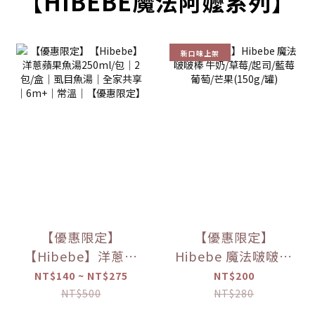
【HIBEBE魔法阿嬤系列】
新口味上架
【優惠限定】
【優惠限定】
【Hibebe】洋蔥蘋
Hibebe 魔法啵啵棒
果魚湯250ml/包｜
牛奶/草莓/起司/藍
NT$140 ~ NT$275
NT$200
2包/盒｜虱目魚湯
莓葡萄/芒果(150g/
NT$500
NT$280
｜全家共享｜
罐)