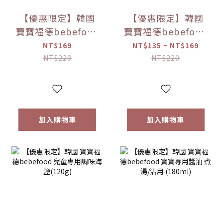
【優惠限定】韓國
【優惠限定】韓國
寶寶福德bebefood
寶寶福德bebefood
米餅 原味/蘋果/梨/
糙米餅 磨牙餅乾 蔬
NT$169
NT$135 ~ NT$169
紅薯/南瓜 (20g)
菜/水果 (25g) 【優
NT$220
NT$220
【優惠限定】
惠限定】
加入購物車
加入購物車