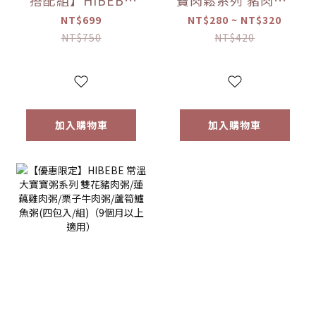
搭配組】HIBEBE
寶肉鬆系列 豬肉鬆/
常溫大寶寶粥
雞肉鬆/旗魚鬆(2包
NT$699
NT$280 ~ NT$320
*1+HIBEBE 無添加
入/組)（10個月以
NT$750
NT$420
寶寶肉鬆*1【優惠
上適用）【優惠限
限定】
定】
加入購物車
加入購物車