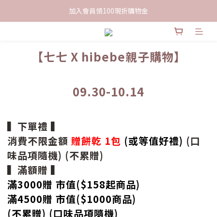
加入會員領100現折購物金
限時下單送餅乾乙包，滿$999免運
限時下單送餅乾乙包，滿$999免運
【七七 X hibebe親子購物】
09.30-10.14
▍下單禮 ▍
消費不限金額
贈餅乾 1包
(或等值好禮)
(口
味品項隨機) (不累贈)
▍滿額贈 ▍
滿3000贈 市值($158起
商品
)
滿4500贈 市值(
$
1000商品)
(不累贈) (口味品項隨機)