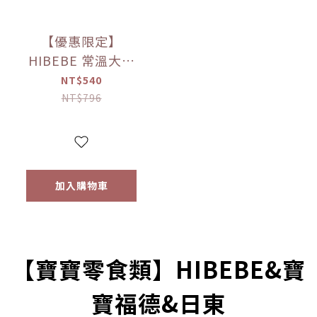
【優惠限定】
HIBEBE 常溫大寶
寶粥系列 雙花豬肉
NT$540
粥/蓮藕雞肉粥/栗子
NT$796
牛肉粥/蘆筍鱸魚粥
(四包入/組)（9個月
以上適用）
加入購物車
prev
next
【寶寶零食類】HIBEBE&寶
寶福德&日東