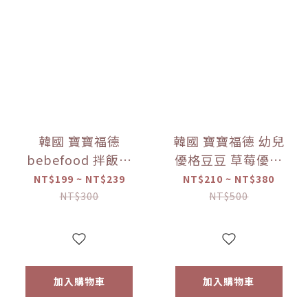
韓國 寶寶福德
韓國 寶寶福德 幼兒
bebefood 拌飯料
優格豆豆 草莓優格
蔬菜/海味 (28g)
豆逗餅(17g) 【優惠
NT$199 ~ NT$239
NT$210 ~ NT$380
【優惠限定】-(限
限定】 1入/兩入組
NT$300
NT$500
量)售完為止
加入購物車
加入購物車