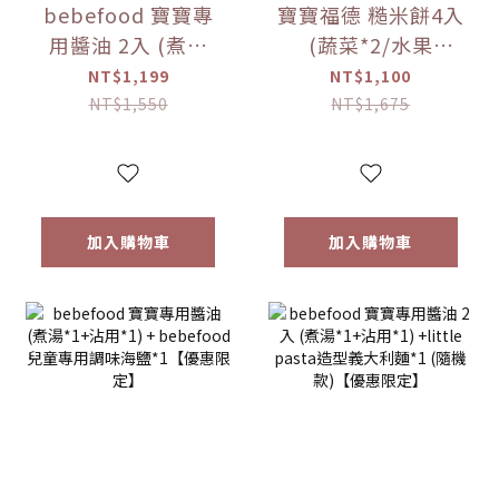
bebefood 寶寶專
寶寶福德 糙米餅4入
用醬油 2入 (煮湯
(蔬菜*2/水果
*1+沾用*1)
*2)+Hibebe寶寶粥
NT$1,199
NT$1,100
+bebefood 兒童調
( 蓮藕雞肉粥 )*1盒
NT$1,550
NT$1,675
味海鹽*1+Hibebe
【優惠限定】
寶寶粥( 蓮藕雞肉粥
)*1 盒【優惠限定】
加入購物車
加入購物車