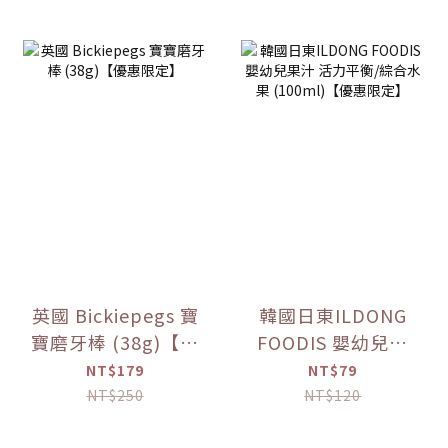
英國 Bickiepegs 寶
韓國日東ILDONG
寶磨牙棒 (38g)【優
FOODIS 嬰幼兒果
惠限定】
汁 活力平衡/綜合水
NT$179
NT$79
果 (100ml)【優惠
NT$250
NT$120
限定】