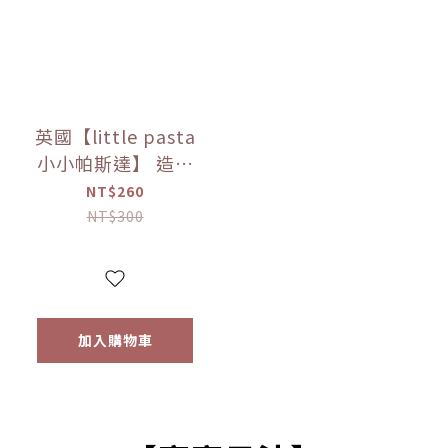
英國【little pasta
小小帕斯達】 造型
義大利麵300g｜動
NT$260
物｜泰迪熊｜交通
NT$300
工具｜12m+｜常溫
【優惠限定】
加入購物車