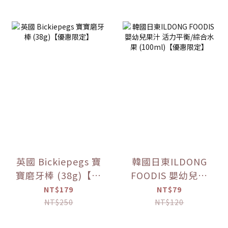
英國 Bickiepegs 寶
韓國日東ILDONG
寶磨牙棒 (38g)【優
FOODIS 嬰幼兒果
惠限定】
汁 活力平衡/綜合水
NT$179
NT$79
果 (100ml)【優惠
NT$250
NT$120
限定】