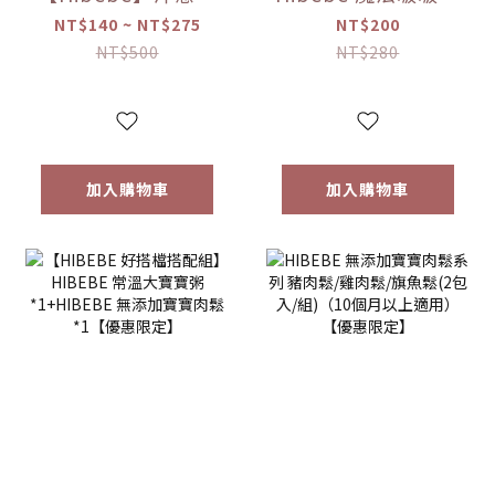
果魚湯250ml/包｜
牛奶/草莓/起司/藍
NT$140 ~ NT$275
NT$200
2包/盒｜虱目魚湯
莓葡萄/芒果(150g/
NT$500
NT$280
｜全家共享｜
罐)
6m+｜常溫｜【優
惠限定】
加入購物車
加入購物車