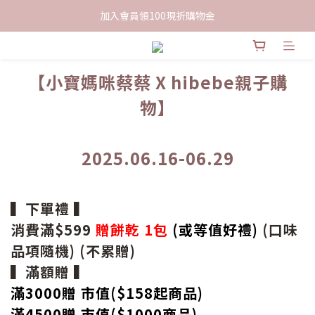
限時下單送餅乾乙包，滿$999免運
限時下單送餅乾乙包，滿$999免運
【小寶媽咪蔡蔡 X hibebe親子購
物】
2025.06.16-06.29
▍下單禮 ▍
消費滿$599
贈餅乾 1包
(或等值好禮)
(口味
品項隨機) (不累贈)
▍滿額贈 ▍
滿3000贈 市值($158起
商品
)
滿4500贈 市值(
$
1000商品)