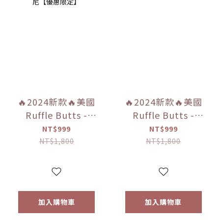
🔥2024新款🔥美國
🔥2024新款🔥美國
Ruffle Butts -
Ruffle Butts -
「火烈鳥/粉紅心形/
「閃亮荷葉邊/甜
NT$999
NT$999
快樂草裙舞」斜肩
橙」兩件式無袖泳
NT$1,800
NT$1,800
荷葉邊比基尼【優
裝【優惠限定】
惠限定】
加入購物車
加入購物車