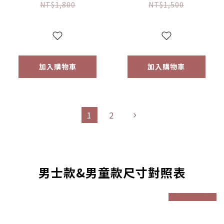
女成人 【優惠限
式無袖泳裝 【優惠
NT$1,800
NT$1,500
定】
限定】
加入購物車
加入購物車
1
2
男士款&男童款尺寸對照表
prev
next