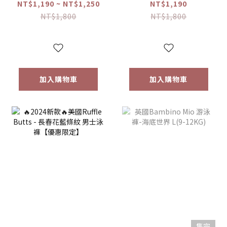
「海軍藍/白色/薄荷
「海濱條紋/綠紫拼
NT$1,190 ~ NT$1,250
NT$1,190
色/鯨魚之友」 長袖
色/亮水綠色格紋/海
NT$1,800
NT$1,800
防曬衣【優惠限
灘之旅」 男童泳褲
定】
【優惠限定】
加入購物車
加入購物車
售完