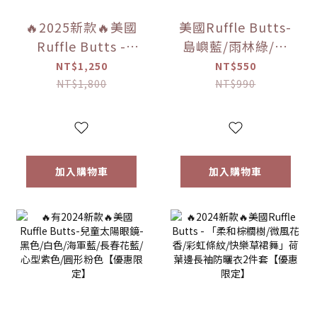
🔥2025新款🔥美國
美國Ruffle Butts-
Ruffle Butts -
島嶼藍/雨林綠/粉
「悠遊甜心/海濱風
紅/粉紅泡泡/粉藍條
NT$1,250
NT$550
情 」瀑布比基尼
紋/粉紅圓點 防曬遮
NT$1,800
NT$990
【優惠限定】
陽帽 【優惠限定】
加入購物車
加入購物車