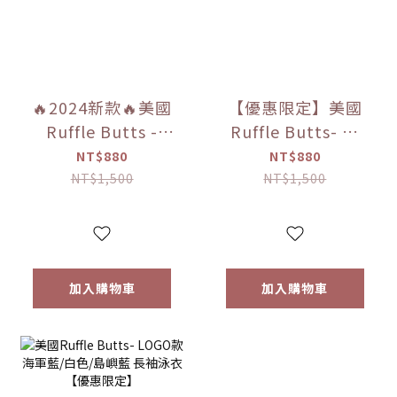
🔥2024新款🔥美國
【優惠限定】美國
Ruffle Butts -
Ruffle Butts- 白
「水綠色/薄荷綠/矢
色/海軍藍 短袖泳衣
NT$880
NT$880
車菊藍格/海軍藍格
NT$1,500
NT$1,500
紋/長春花藍條紋/海
洋藍綠色條紋/彩虹
島嶼條紋/黃鯊魚/海
灘天堂/海洋地平線/
加入購物車
加入購物車
大海閃亮」 男童泳
褲 【優惠限定】