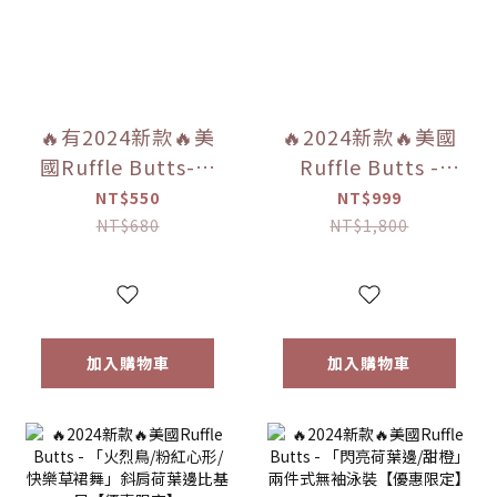
🔥有2024新款🔥美
🔥2024新款🔥美國
國Ruffle Butts-兒
Ruffle Butts -
童太陽眼鏡- 黑色/
「柔和棕櫚樹/微風
NT$550
NT$999
白色/海軍藍/長春花
花香/彩虹條紋/快樂
NT$680
NT$1,800
藍/心型紫色/圓形粉
草裙舞」荷葉邊長
色【優惠限定】
袖防曬衣2件套【優
惠限定】
加入購物車
加入購物車