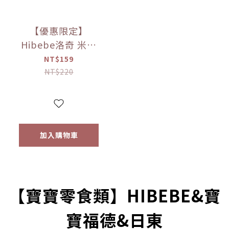
【優惠限定】
Hibebe洛奇 米米
花-韓國甜南瓜/紫
NT$159
薯/韓國蘋果+胡蘿
NT$220
蔔 20g
加入購物車
prev
next
【寶寶零食類】HIBEBE&寶
寶福德&日東