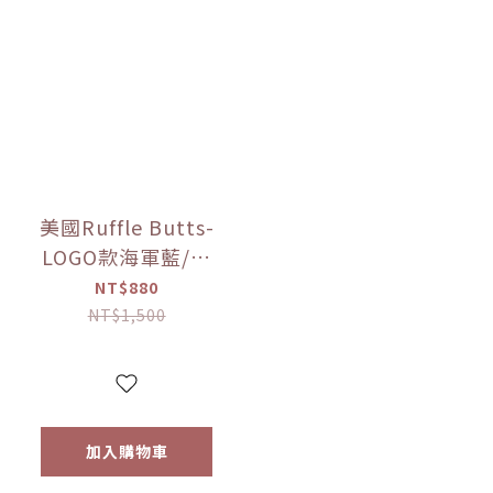
美國Ruffle Butts-
LOGO款海軍藍/白
色/島嶼藍 長袖泳衣
NT$880
【優惠限定】
NT$1,500
加入購物車