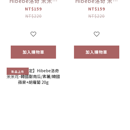
Hibebe洛奇 米米樂
Hibebe洛奇 米米
長棒-蘋果/香蕉/花
花-ABC/李子 20g
NT$159
NT$159
椰菜/紫薯 30g
NT$220
NT$220
(7M+)｜草莓牛奶
40g (12M+)
加入購物車
加入購物車
新品上市