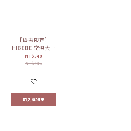
【優惠限定】
HIBEBE 常溫大寶
寶粥系列 雙花豬肉
NT$540
粥/蓮藕雞肉粥/栗子
NT$796
牛肉粥/蘆筍鱸魚粥
(四包入/組)（9個月
以上適用）
加入購物車