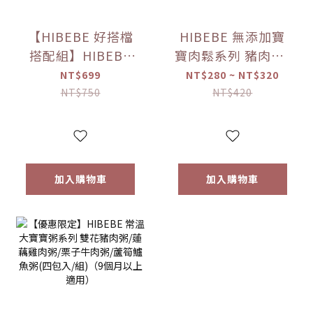
【HIBEBE 好搭檔
HIBEBE 無添加寶
搭配組】HIBEBE
寶肉鬆系列 豬肉鬆/
常溫大寶寶粥
雞肉鬆/旗魚鬆(2包
NT$699
NT$280 ~ NT$320
*1+HIBEBE 無添加
入/組)（10個月以
NT$750
NT$420
寶寶肉鬆*1【優惠
上適用）【優惠限
限定】
定】
加入購物車
加入購物車