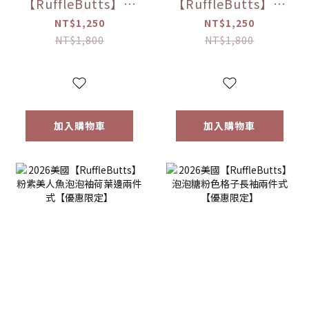
【RuffleButts】藍
【RuffleButts】海
風灣變色泳褲【優
軍藍格子長袖防曬
NT$1,250
NT$1,250
惠限定】
兩件套【優惠限
NT$1,800
NT$1,800
定】
加入購物車
加入購物車