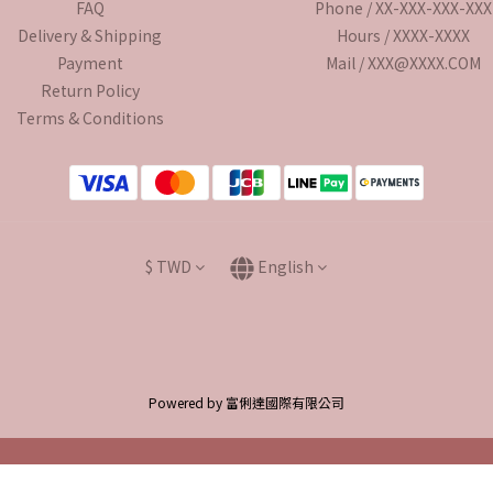
FAQ
Phone / XX-XXX-XXX-XXX
Delivery & Shipping
Hours / XXXX-XXXX
Payment
Mail / XXX@XXXX.COM
Return Policy
Terms & Conditions
$
TWD
English
Powered by 富俐達國際有限公司