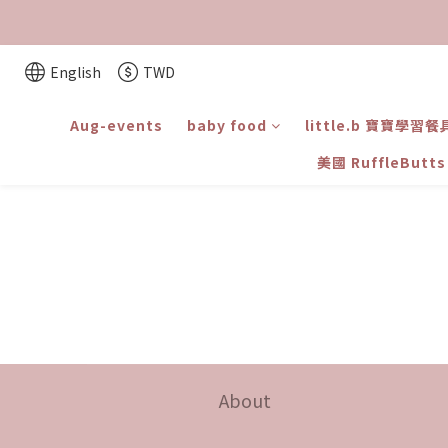
English
TWD
Aug-events
baby food
little.b 寶寶學習餐
美國 RuffleBut
About