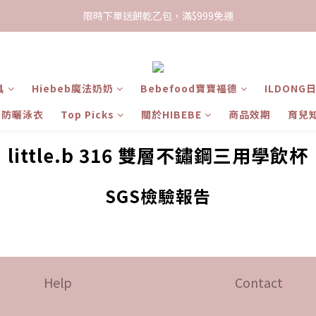
限時下單送餅乾乙包，滿$999免運
限時下單送餅乾乙包，滿$999免運
加入會員領100現折購物金
限時下單送餅乾乙包，滿$999免運
具
Hiebeb魔法奶奶
Bebefood寶寶福德
ILDONG
ts 防曬泳衣
Top Picks
關於HIBEBE
商品效期
育兒
little.b 316 雙層不鏽鋼三用學飲杯
SGS檢驗報告
Help
Contact