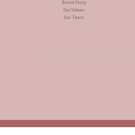
Brand Story
Our Values
Our Team