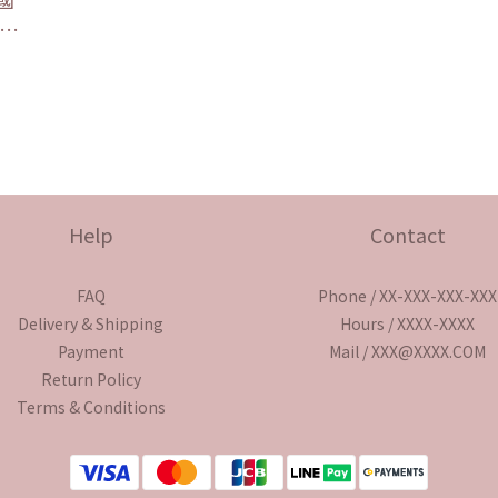
型義
帕斯
(煮
寶寶
Help
Contact
FAQ
Phone / XX-XXX-XXX-XXX
Delivery & Shipping
Hours / XXXX-XXXX
Payment
Mail / XXX@XXXX.COM
Return Policy
Terms & Conditions