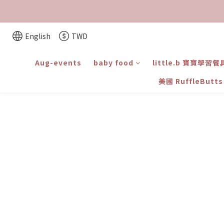
English
TWD
Aug-events
baby food
little.b 寶寶學習餐
美國 RuffleBut