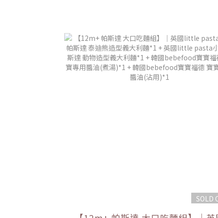
SOLD 
【12m+ 帕斯達 大口吃麵組】｜英