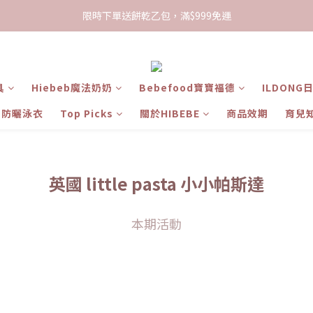
限時下單送餅乾乙包，滿$999免運
限時下單送餅乾乙包，滿$999免運
加入會員領100現折購物金
限時下單送餅乾乙包，滿$999免運
具
Hiebeb魔法奶奶
Bebefood寶寶福德
ILDONG
ts 防曬泳衣
Top Picks
關於HIBEBE
商品效期
育兒
英國 little pasta 小小帕斯達
本期活動