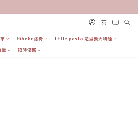
日東
Hibebe洛奇
little pasta 造型義大利麵
知識
限時優惠