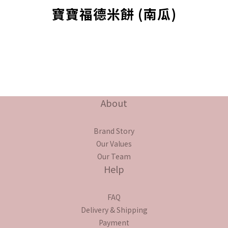
寶寶福德米餅 (南瓜)
About
Brand Story
Our Values
Our Team
Help
FAQ
Delivery & Shipping
Payment