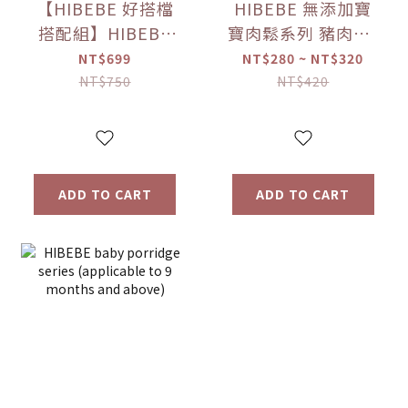
【HIBEBE 好搭檔
HIBEBE 無添加寶
搭配組】HIBEBE
寶肉鬆系列 豬肉鬆/
常溫大寶寶粥
雞肉鬆/旗魚鬆(2包
NT$699
NT$280 ~ NT$320
*1+HIBEBE 無添加
入/組)（10個月以
NT$750
NT$420
寶寶肉鬆*1【優惠
上適用）【優惠限
限定】
定】
ADD TO CART
ADD TO CART