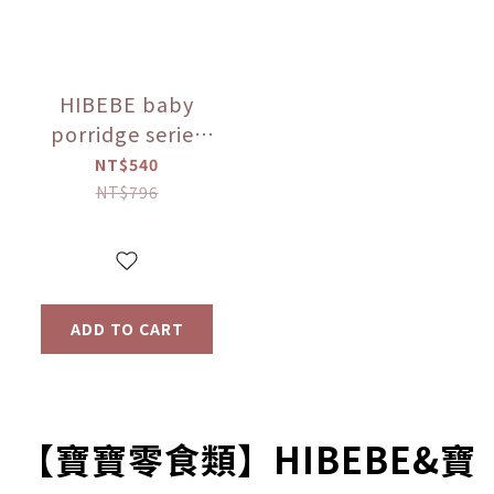
HIBEBE baby
porridge series
(applicable to 9
NT$540
months and
NT$796
above)
ADD TO CART
prev
next
【寶寶零食類】HIBEBE&寶