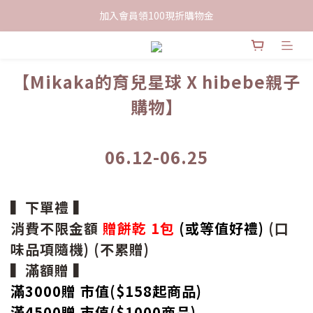
限時下單送餅乾乙包，滿$999免運
加入會員領100現折購物金
限時下單送餅乾乙包，滿$999免運
【Mikaka的育兒星球
X hibebe親子
購物】
06.12-06.25
▍下單禮 ▍
消費不限金額
贈餅乾 1包
(或等值好禮)
(口
味品項隨機) (不累贈)
▍滿額贈 ▍
滿3000贈 市值($158起
商品
)
滿4500贈 市值(
$
1000商品)