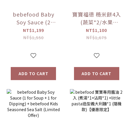
bebefood Baby
寶寶福德 糙米餅4入
Soy Sauce (2
(蔬菜*2/水果
bottles, 1 for
*2)+Hibebe寶寶粥
NT$1,199
NT$1,100
soup + 1 for
( 蓮藕雞肉粥 )*1盒
NT$1,550
NT$1,675
dipping) +
【優惠限定】
bebefood Kids
Seasoned Sea
Salt (1 bottle) +
ADD TO CART
ADD TO CART
Hibebe Baby
Porridge (Lotus
Root and Chicken
Porridge) (1 box)