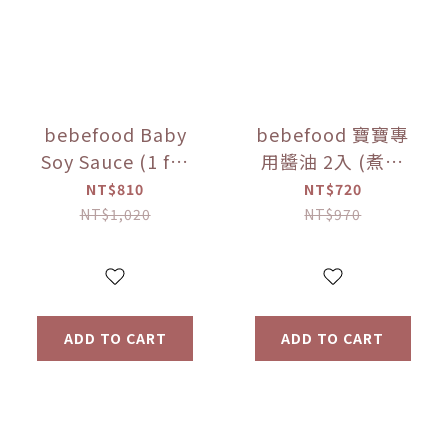
bebefood Baby
bebefood 寶寶專
Soy Sauce (1 for
用醬油 2入 (煮湯
Soup + 1 for
*1+沾用*1) +little
NT$810
NT$720
Dipping) +
pasta造型義大利麵
NT$1,020
NT$970
bebefood Kids
*1 (隨機款)【優惠
Seasoned Sea
限定】
Salt (Limited
Offer)
ADD TO CART
ADD TO CART