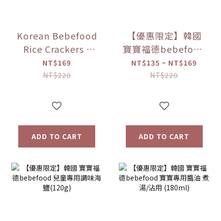
Korean Bebefood
【優惠限定】韓國
Rice Crackers -
寶寶福德bebefood
Original/Apple/Pear/Sweet
糙米餅 磨牙餅乾 蔬
NT$169
NT$135 ~ NT$169
Potato/Pumpkin
菜/水果 (25g) 【優
NT$220
NT$220
Flavors
惠限定】
ADD TO CART
ADD TO CART