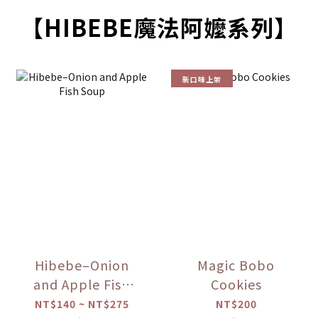
【HIBEBE魔法阿嬤系列】
新口味上架
Hibebe–Onion
Magic Bobo
and Apple Fish
Cookies
Soup
NT$140 ~ NT$275
NT$200