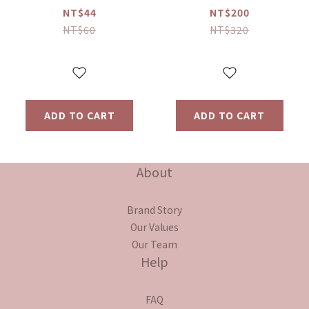
棒補充包 、
NT$44
NT$200
NT$60
NT$320
ADD TO CART
ADD TO CART
About
Brand Story
Our Values
Our Team
Help
FAQ