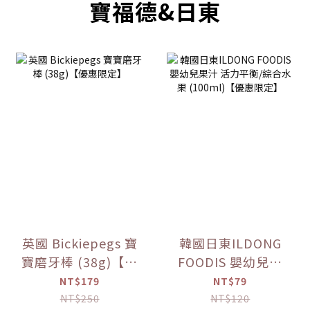
寶福德&日東
英國 Bickiepegs 寶
韓國日東ILDONG
寶磨牙棒 (38g)【優
FOODIS 嬰幼兒果
惠限定】
汁 活力平衡/綜合水
NT$179
NT$79
果 (100ml)【優惠
NT$250
NT$120