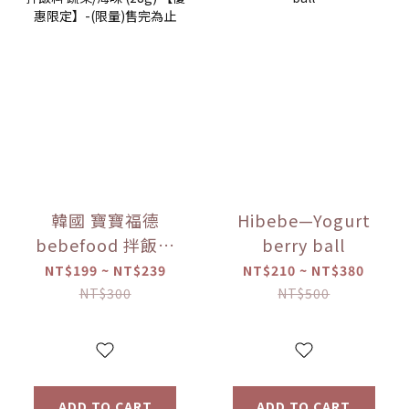
韓國 寶寶福德
Hibebe—Yogurt
bebefood 拌飯料
berry ball
蔬菜/海味 (28g)
NT$199 ~ NT$239
NT$210 ~ NT$380
【優惠限定】-(限
NT$300
NT$500
量)售完為止
ADD TO CART
ADD TO CART