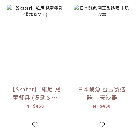
【Skater】 維尼 兒
日本醜魚 雪玉製造
童餐具 (湯匙＆叉
器 ｜玩沙器
子)
NT$450
NT$450