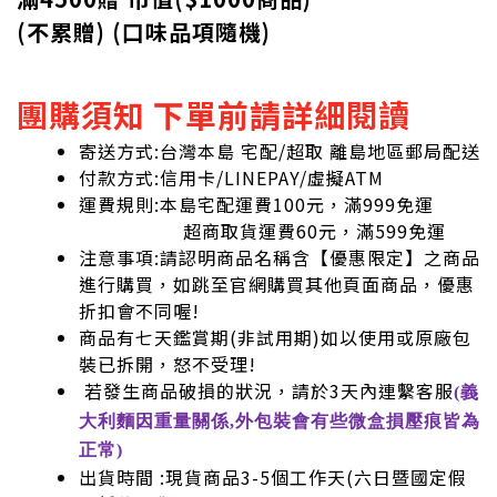
(不累贈) (口味品項隨機)
團購須知 下單前請詳細閱讀
寄送方式:台灣本島 宅配/超取 離島地區郵局配送
付款方式:信用卡/LINEPAY/虛擬ATM
運費規則:本島宅配運費100元，滿999免運
超商取貨運費60元，滿599免運
注意事項:請認明商品名稱含【優惠限定】之商品
進行購買，如跳至官網購買其他頁面商品，優惠
折扣會不同喔!
商品有七天鑑賞期(非試用期)如以使用或原廠包
裝已拆開，怒不受理!
若發生商品破損的狀況，請於3天內連繫客服
(義
大利麵因重量關係,外包裝會有些微盒損壓痕皆為
正常)
出貨時間 :現貨商品3-5個工作天(六日暨國定假