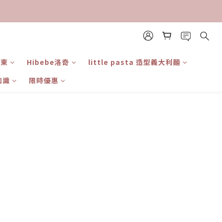
日東
Hibebe洛奇
little pasta 造型義大利麵
知識
限時優惠