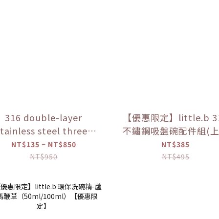
316 double-layer
【優惠限定】little.b 3
tainless steel three-
不鏽鋼吸盤碗配件組(
urpose drinking cup
*1+吸盤*1) 【優惠
NT$135 ~ NT$850
NT$385
available in multiple
NT$950
NT$495
colors