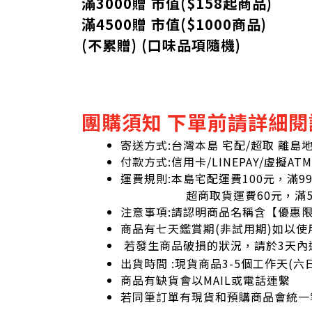
滿3000贈 市值($158起
商品
)
滿4500贈 市值(
$
1000商品)
(不累贈) (口味品項隨機)
團購須知 下單前請詳細閱
寄送方式:台灣本島 宅配/超取 離島
付款方式:信用卡/LINEPAY/虛擬ATM
運費規則:本島宅配運費100元，滿9
超商取貨運費60元，滿59
注意事項:請認明商品名稱含【優惠
商品有七天鑑賞期(非試用期)如以使
若發生商品破損的狀況，請於3天內
出貨時間 :現貨商品3-5個工作天(
商品有缺貨會以MAIL或電話連繫
若同筆訂單有現貨和預購商品會統一