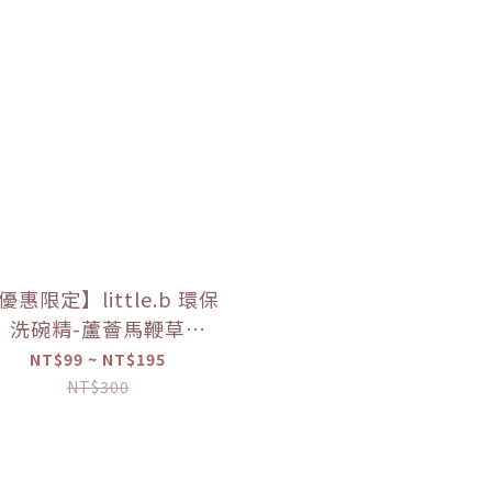
優惠限定】little.b 環保
洗碗精-蘆薈馬鞭草
50ml/100ml）【優惠
NT$99 ~ NT$195
限定】
NT$300