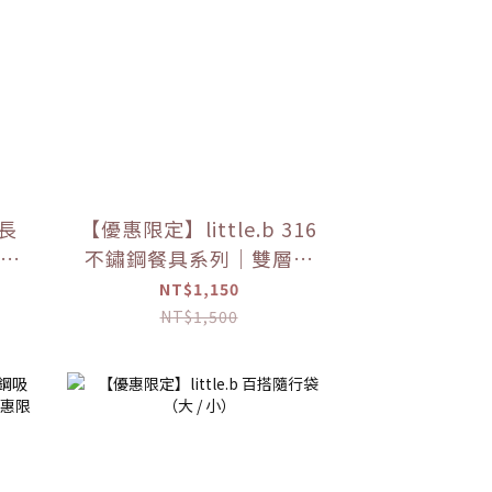
長
【優惠限定】little.b 316
長禮
不鏽鋼餐具系列｜雙層不
鏽鋼吸盤碗 學習餐具 多色
NT$1,150
可選
NT$1,500