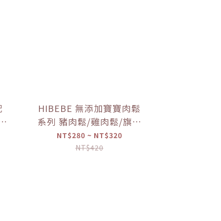
配
HIBEBE 無添加寶寶肉鬆
寶寶
系列 豬肉鬆/雞肉鬆/旗魚
寶寶
鬆(2包入/組)（10個月以
NT$280 ~ NT$320
上適用）【優惠限定】
NT$420