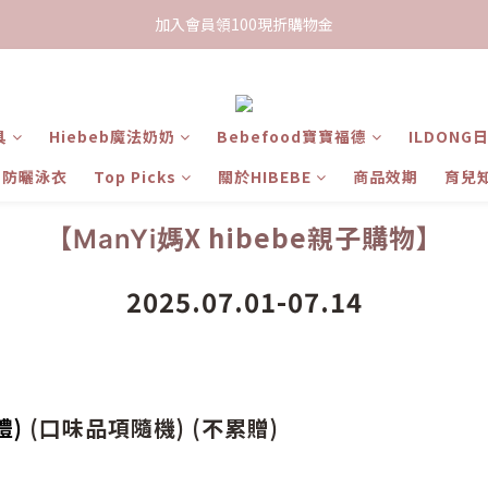
限時下單送餅乾乙包，滿$999免運
加入會員領100現折購物金
限時下單送餅乾乙包，滿$999免運
具
Hiebeb魔法奶奶
Bebefood寶寶福德
ILDONG
ts 防曬泳衣
Top Picks
關於HIBEBE
商品效期
育兒
【
X hibebe親子購物】
ManYi媽
2025.07.01-07.14
禮)
(口味品項隨機) (不累贈)