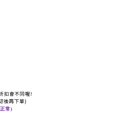
折扣會不同喔!
認後再下單)
正常)