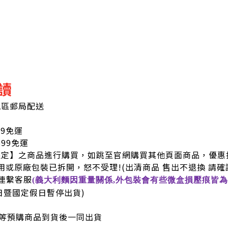
讀
地區郵局配送
99免運
9免運
限定】之商品進行購買，如跳至官網購買其他頁面商品，優惠
用或原廠包裝已拆開，怒不受理!
(出清商品 售出不退換 請確
連繫客服
(義大利麵因重量關係,外包裝會有些微盒損壓痕皆為
六日暨國定假日暫停出貨)
等預購商品到貨後一同出貨