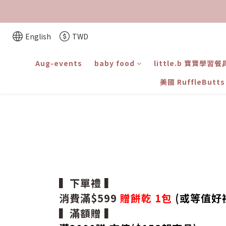
English
TWD
Aug-events
baby food
little.b 寶寶學習餐
美國 RuffleBut
▍下單禮 ▍
消費滿$599
贈餅乾 1包
(或等值好
▍滿額贈 ▍