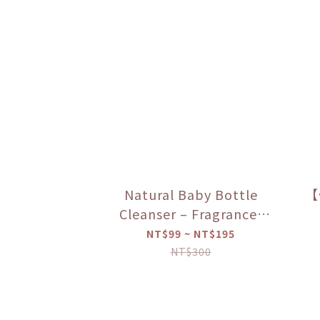
Natural Baby Bottle
【
Cleanser – Fragrance-
Free & Hypoallergenic
（
NT$99 ~ NT$195
NT$300