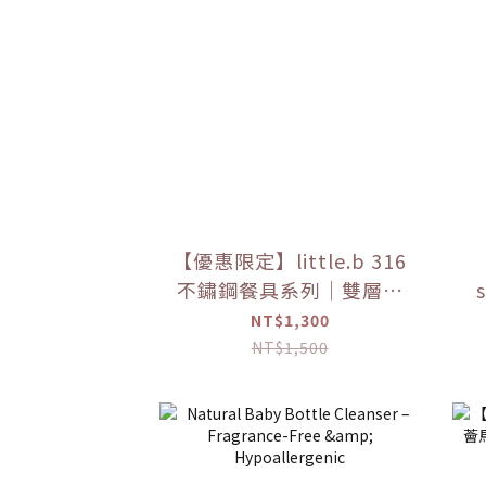
【優惠限定】little.b 316
不鏽鋼餐具系列｜雙層不
s
鏽鋼寬口麥片吸盤碗 學習
p
NT$1,300
餐具 多色可選
NT$1,500