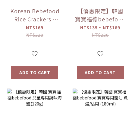
Korean Bebefood
【優惠限定】韓國
Rice Crackers -
寶寶福德bebefood
Original/Apple/Pear/Sweet
糙米餅 磨牙餅乾 蔬
NT$169
NT$135 ~ NT$169
Potato/Pumpkin
菜/水果 (25g) 【優
NT$220
NT$220
Flavors
惠限定】
ADD TO CART
ADD TO CART