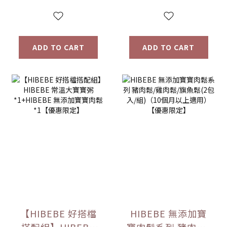
ADD TO CART
ADD TO CART
【HIBEBE 好搭檔
HIBEBE 無添加寶