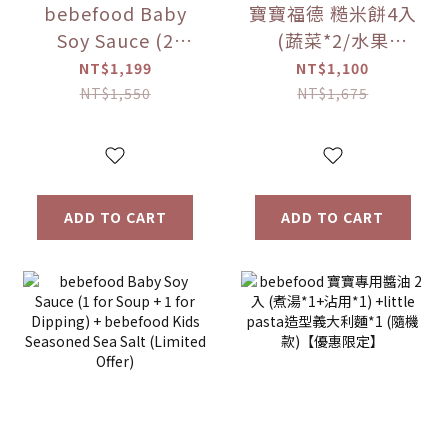
bebefood Baby
寶寶福德 糙米餅4入
Soy Sauce (2
(蔬菜*2/水果
bottles, 1 for
*2)+Hibebe寶寶粥
NT$1,199
NT$1,100
soup + 1 for
( 蓮藕雞肉粥 )*1盒
NT$1,550
NT$1,675
dipping) +
【優惠限定】
bebefood Kids
Seasoned Sea
Salt (1 bottle) +
ADD TO CART
ADD TO CART
Hibebe Baby
Porridge (Lotus
Root and Chicken
Porridge) (1 box)