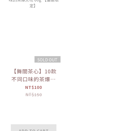
SOLD OUT
【舞間茶心】10款
不同口味的茶爆米
花 60g 【優惠限
NT$100
定】
NT$150
ADD TO CART