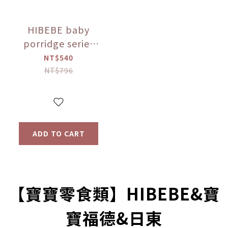
HIBEBE baby
porridge series
(applicable to 9
NT$540
months and
NT$796
above)
ADD TO CART
prev
next
【寶寶零食類】HIBEBE&寶
寶福德&日東