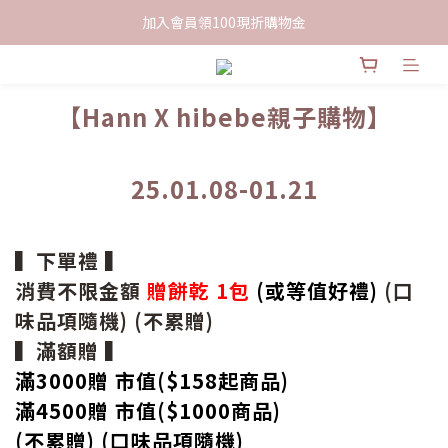
加入會員領100現折購物金
限時下單送餅乾乙包，滿$999免運
限時下單送餅乾乙包，滿$999免運
【Hann
X hibebe親子購物】
25.01.08-01.21
▍下單禮 ▍
消費不限金額
贈餅乾 1包
(或等值好禮)
(口
味品項隨機) (不累贈)
▍滿額贈 ▍
滿3000贈 市值($158起
商品
)
滿4500贈 市值(
$
1000商品)
(不累贈) (口味品項隨機)