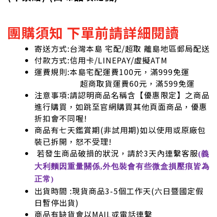
團購須知 下單前請詳細閱讀
寄送方式:台灣本島 宅配/超取 離島地區郵局配送
付款方式:信用卡/LINEPAY/虛擬ATM
運費規則:本島宅配運費100元，滿999免運
超商取貨運費60元，滿599免運
注意事項:請認明商品名稱含【優惠限定】之商品
進行購買，如跳至官網購買其他頁面商品，優惠
折扣會不同喔!
商品有七天鑑賞期(非試用期)如以使用或原廠包
裝已拆開，怒不受理!
若發生商品破損的狀況，請於3天內連繫客服
(義
大利麵因重量關係,外包裝會有些微盒損壓痕皆為
正常)
出貨時間 :現貨商品3-5個工作天(六日暨國定假
日暫停出貨)
商品有缺貨會以MAIL或電話連繫