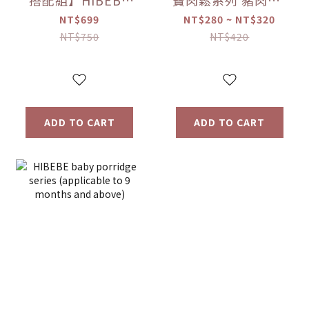
搭配組】HIBEBE
寶肉鬆系列 豬肉鬆/
常溫大寶寶粥
雞肉鬆/旗魚鬆(2包
NT$699
NT$280 ~ NT$320
*1+HIBEBE 無添加
入/組)（10個月以
NT$750
NT$420
寶寶肉鬆*1【優惠
上適用）【優惠限
限定】
定】
ADD TO CART
ADD TO CART