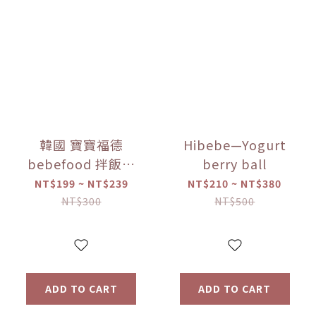
韓國 寶寶福德
Hibebe—Yogurt
bebefood 拌飯料
berry ball
蔬菜/海味 (28g)
NT$199 ~ NT$239
NT$210 ~ NT$380
【優惠限定】-(限
NT$300
NT$500
量)售完為止
ADD TO CART
ADD TO CART