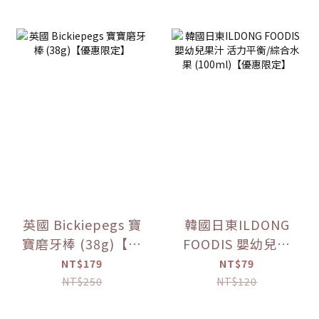
英國 Bickiepegs 寶
韓國日東ILDONG
寶磨牙棒 (38g)【優
FOODIS 嬰幼兒果
惠限定】
汁 活力平衡/綜合水
NT$179
NT$79
果 (100ml)【優惠
NT$250
NT$120
限定】