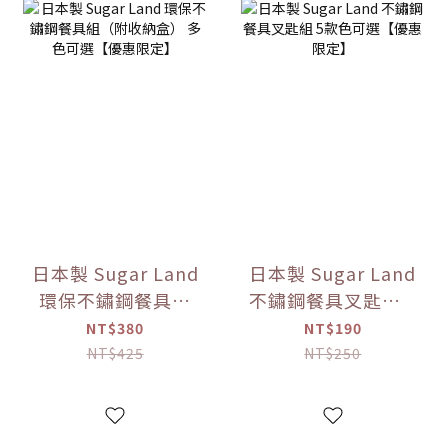
日本製 Sugar Land
日本製 Sugar Land
環保不鏽鋼餐具組
不鏽鋼餐具叉匙組 5
（附收納盒） 多色
款色可選【優惠限
NT$380
NT$190
可選【優惠限定】
定】
NT$425
NT$250