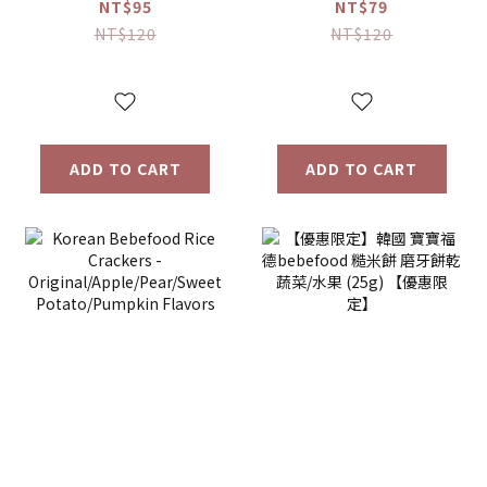
接骨木莓果汁
桔梗梨/蘋果黑棗
NT$95
NT$79
(80ml)
(100ml) 【優惠限
NT$120
NT$120
定】
ADD TO CART
ADD TO CART