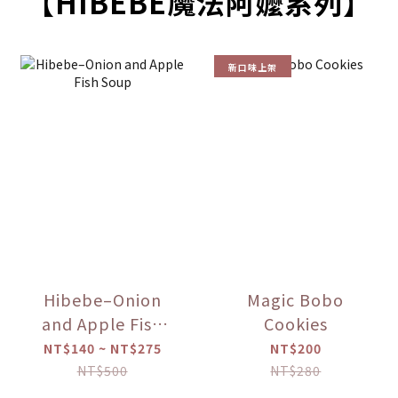
【HIBEBE魔法阿嬤系列】
新口味上架
Hibebe–Onion
Magic Bobo
and Apple Fish
Cookies
Soup
NT$140 ~ NT$275
NT$200
NT$500
NT$280