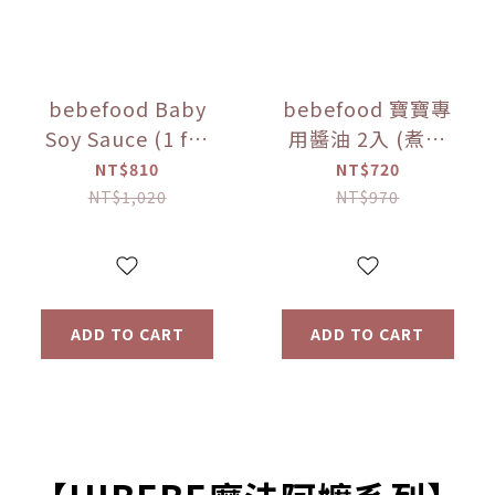
bebefood Baby
bebefood 寶寶專
Soy Sauce (1 for
用醬油 2入 (煮湯
Soup + 1 for
*1+沾用*1) +little
NT$810
NT$720
Dipping) +
pasta造型義大利麵
NT$1,020
NT$970
bebefood Kids
*1 (隨機款)【優惠
Seasoned Sea
限定】
Salt (Limited
Offer)
ADD TO CART
ADD TO CART