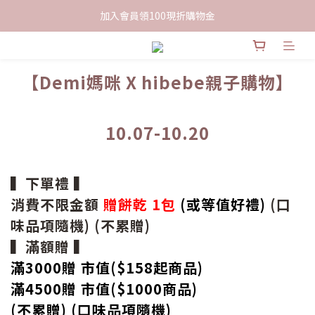
限時下單送餅乾乙包，滿$999免運
加入會員領100現折購物金
限時下單送餅乾乙包，滿$999免運
【Demi媽咪 X hibebe親子購物】
10.07-10.20
▍下單禮 ▍
消費不限金額
贈餅乾 1包
(或等值好禮)
(口
味品項隨機) (不累贈)
▍滿額贈 ▍
滿3000贈 市值($158起
商品
)
滿4500贈 市值(
$
1000商品)
(不累贈) (口味品項隨機)