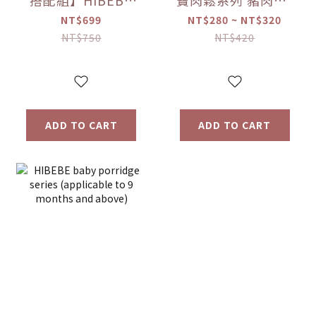
搭配組】HIBEBE
寶肉鬆系列 豬肉鬆/
常溫大寶寶粥
雞肉鬆/旗魚鬆(2包
NT$699
NT$280 ~ NT$320
*1+HIBEBE 無添加
入/組)（10個月以
NT$750
NT$420
寶寶肉鬆*1【優惠
上適用）【優惠限
限定】
定】
ADD TO CART
ADD TO CART