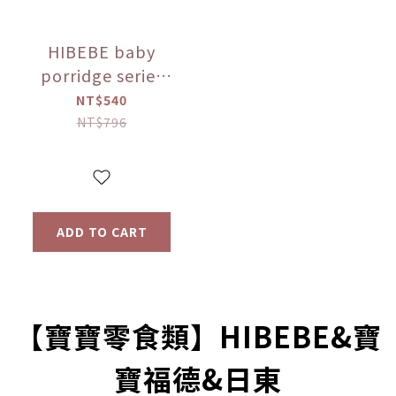
HIBEBE baby
porridge series
(applicable to 9
NT$540
months and
NT$796
above)
ADD TO CART
prev
next
【寶寶零食類】HIBEBE&寶
寶福德&日東