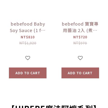
bebefood Baby
bebefood 寶寶專
Soy Sauce (1 for
用醬油 2入 (煮湯
Soup + 1 for
*1+沾用*1) +little
NT$810
NT$720
Dipping) +
pasta造型義大利麵
NT$1,020
NT$970
bebefood Kids
*1 (隨機款)【優惠
Seasoned Sea
限定】
Salt (Limited
Offer)
ADD TO CART
ADD TO CART