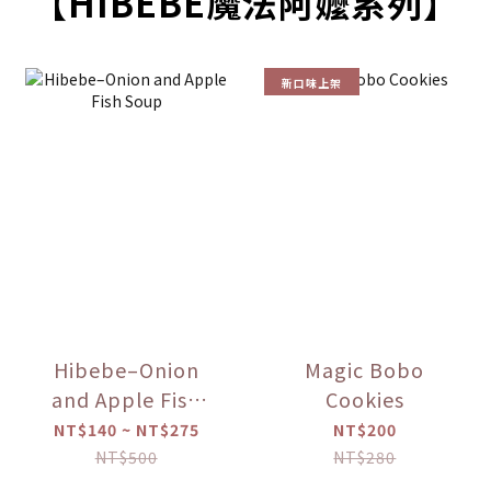
【HIBEBE魔法阿嬤系列】
新口味上架
Hibebe–Onion
Magic Bobo
and Apple Fish
Cookies
Soup
NT$140 ~ NT$275
NT$200
NT$500
NT$280