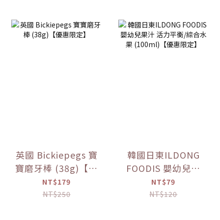
英國 Bickiepegs 寶
韓國日東ILDONG
寶磨牙棒 (38g)【優
FOODIS 嬰幼兒果
惠限定】
汁 活力平衡/綜合水
NT$179
NT$79
果 (100ml)【優惠
NT$250
NT$120
限定】