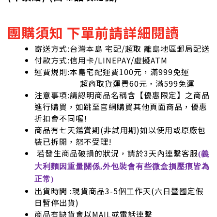
團購須知 下單前請詳細閱讀
寄送方式:台灣本島 宅配/超取 離島地區郵局配送
付款方式:信用卡/LINEPAY/虛擬ATM
運費規則:本島宅配運費100元，滿999免運
超商取貨運費60元，滿599免運
注意事項:請認明商品名稱含【優惠限定】之商品
進行購買，如跳至官網購買其他頁面商品，優惠
折扣會不同喔!
商品有七天鑑賞期(非試用期)如以使用或原廠包
裝已拆開，怒不受理!
若發生商品破損的狀況，請於3天內連繫客服
(義
大利麵因重量關係,外包裝會有些微盒損壓痕皆為
正常)
出貨時間 :現貨商品3-5個工作天(六日暨國定假
日暫停出貨)
商品有缺貨會以MAIL或電話連繫