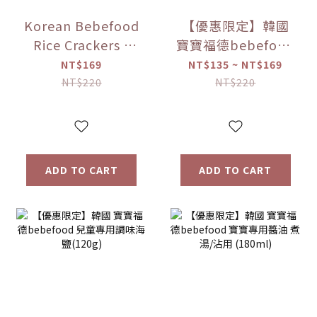
Korean Bebefood
【優惠限定】韓國
Rice Crackers -
寶寶福德bebefood
Original/Apple/Pear/Sweet
糙米餅 磨牙餅乾 蔬
NT$169
NT$135 ~ NT$169
Potato/Pumpkin
菜/水果 (25g) 【優
NT$220
NT$220
Flavors
惠限定】
ADD TO CART
ADD TO CART