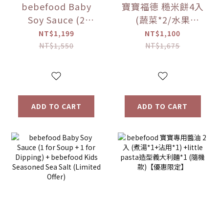
bebefood Baby
寶寶福德 糙米餅4入
Soy Sauce (2
(蔬菜*2/水果
bottles, 1 for
*2)+Hibebe寶寶粥
NT$1,199
NT$1,100
soup + 1 for
( 蓮藕雞肉粥 )*1盒
NT$1,550
NT$1,675
dipping) +
【優惠限定】
bebefood Kids
Seasoned Sea
Salt (1 bottle) +
ADD TO CART
ADD TO CART
Hibebe Baby
Porridge (Lotus
Root and Chicken
Porridge) (1 box)