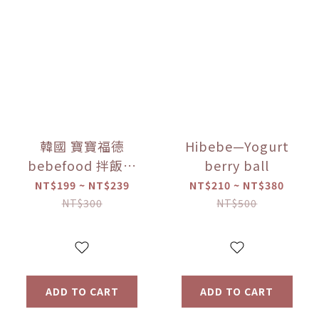
韓國 寶寶福德
Hibebe—Yogurt
bebefood 拌飯料
berry ball
蔬菜/海味 (28g)
NT$199 ~ NT$239
NT$210 ~ NT$380
【優惠限定】-(限
NT$300
NT$500
量)售完為止
ADD TO CART
ADD TO CART