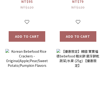
接骨木莓果汁
桔梗梨/蘋果黑棗
NT$95
NT$79
(80ml)
(100ml) 【優惠限
NT$120
NT$120
定】
ADD TO CART
ADD TO CART