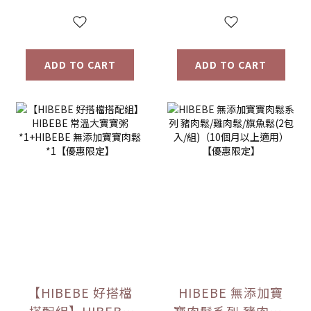
ADD TO CART
ADD TO CART
【HIBEBE 好搭檔
HIBEBE 無添加寶