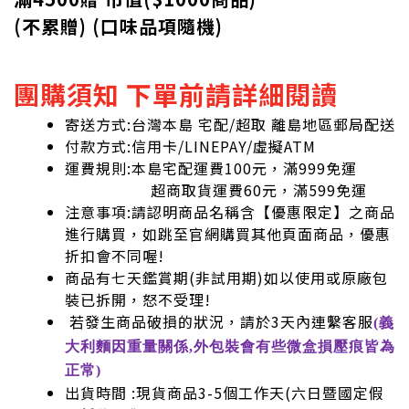
(不累贈) (口味品項隨機)
團購須知 下單前請詳細閱讀
寄送方式:台灣本島 宅配/超取 離島地區郵局配送
付款方式:信用卡/LINEPAY/虛擬ATM
運費規則:本島宅配運費100元，滿999免運
超商取貨運費60元，滿599免運
注意事項:請認明商品名稱含【優惠限定】之商品
進行購買，如跳至官網購買其他頁面商品，優惠
折扣會不同喔!
商品有七天鑑賞期(非試用期)如以使用或原廠包
裝已拆開，怒不受理!
若發生商品破損的狀況，請於3天內連繫客服
(義
大利麵因重量關係,外包裝會有些微盒損壓痕皆為
正常)
出貨時間 :現貨商品3-5個工作天(六日暨國定假