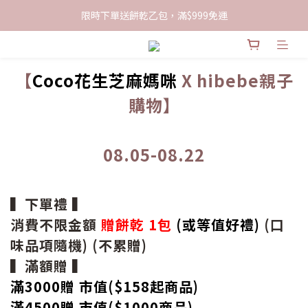
限時下單送餅乾乙包，滿$999免運
限時下單送餅乾乙包，滿$999免運
加入會員領100現折購物金
【
Coco花生芝麻媽咪
X hibebe親子
限時下單送餅乾乙包，滿$999免運
購物】
08.05-08.22
▍下單禮 ▍
消費不限金額
贈餅乾 1包
(或等值好禮)
(口
味品項隨機) (不累贈)
▍滿額贈 ▍
滿3000贈 市值($158起
商品
)
滿4500贈 市值(
$
1000商品)