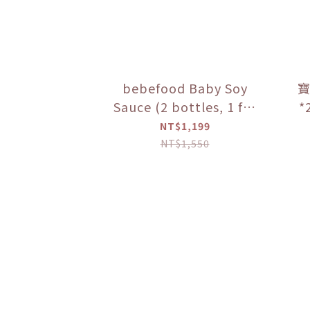
bebefood Baby Soy
寶
Sauce (2 bottles, 1 for
*
soup + 1 for dipping) +
粥
NT$1,199
bebefood Kids
NT$1,550
Seasoned Sea Salt (1
bottle) + Hibebe Baby
Porridge (Lotus Root
and Chicken Porridge)
(1 box)