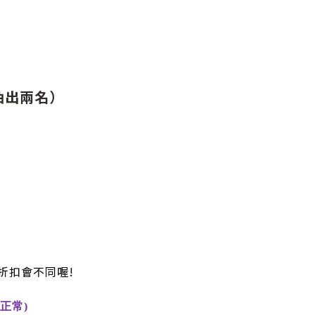
抽出兩名）
折扣會不同喔!
正常)