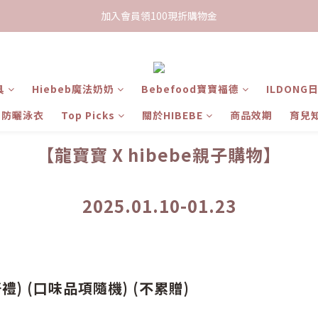
限時下單送餅乾乙包，滿$999免運
加入會員領100現折購物金
限時下單送餅乾乙包，滿$999免運
具
Hiebeb魔法奶奶
Bebefood寶寶福德
ILDONG
ts 防曬泳衣
Top Picks
關於HIBEBE
商品效期
育兒
【龍寶寶 X hibebe親子購物】
2025.01.10-01.23
禮) (口味品項隨機) (不累贈)