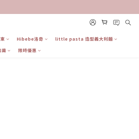
日東
Hibebe洛奇
little pasta 造型義大利麵
知識
限時優惠