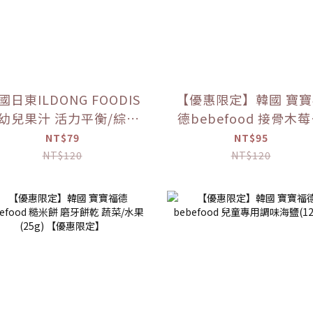
國日東ILDONG FOODIS
【優惠限定】韓國 寶
兒果汁 活力平衡/綜合
德bebefood 接骨木
水果 (100ml)【優惠限
汁(80ml)
NT$79
NT$95
定】
NT$120
NT$120