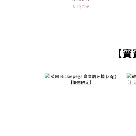
NT$796
【寶