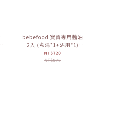
y
bebefood 寶寶專用醬油
 1
2入 (煮湯*1+沾用*1)
+little pasta造型義大利
NT$720
麵*1 (隨機款)【優惠限
NT$970
定】