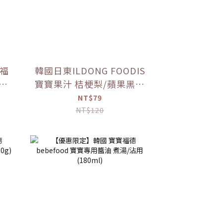
寶福
韓國日東ILDONG FOODIS
莓果
寶寶果汁 桔梗梨/蘋果黑棗
(100ml) 【優惠限定】
NT$79
NT$120