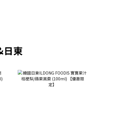
prev
next
&日東