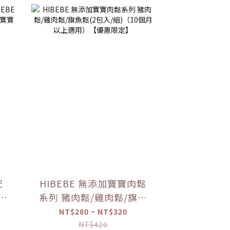
配
HIBEBE 無添加寶寶肉鬆
寶寶
系列 豬肉鬆/雞肉鬆/旗魚
寶寶
鬆(2包入/組)（10個月以
NT$280 ~ NT$320
上適用）【優惠限定】
NT$420