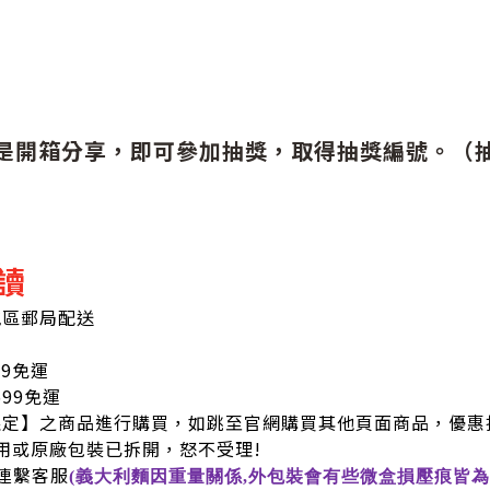
是開箱分享，即可參加抽獎，取得抽獎編號。（
讀
地區郵局配送
99免運
9免運
限定】之商品進行購買，如跳至官網購買其他頁面商品，優惠
用或原廠包裝已拆開，怒不受理!
連繫客服
(義大利麵因重量關係,外包裝會有些微盒損壓痕皆為