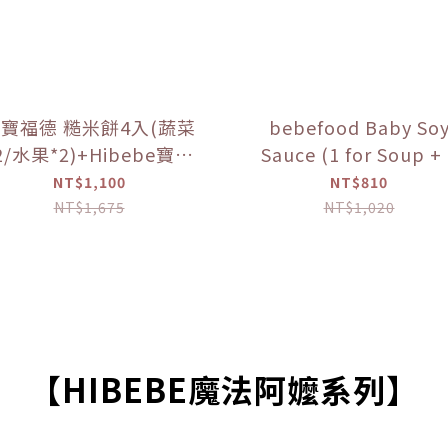
寶福德 糙米餅4入(蔬菜
bebefood Baby So
2/水果*2)+Hibebe寶寶
Sauce (1 for Soup +
( 蓮藕雞肉粥 )*1盒 【優
for Dipping) +
NT$1,100
NT$810
惠限定】
bebefood Kids
NT$1,675
NT$1,020
Seasoned Sea Salt
(Limited Offer)
【HIBEBE魔法阿嬤系列】