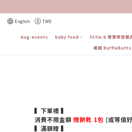
English
TWD
Aug-events
baby food
little.b 寶寶學習餐
美國 RuffleBut
▍下單禮 ▍
消費不限金額
贈餅乾 1包
(或等值好
▍滿額贈 ▍