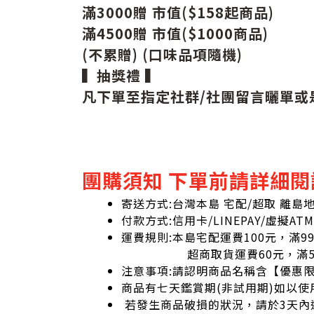
滿3000贈 市值($158起商品)
滿4500贈 市值($1000商品)
(不累贈) (口味品項隨機)
▍抽獎禮 ▍
凡下單至指定
社群/社團留言曬單
或
團購須知 下單前請詳細閱
寄送方式:台灣本島 宅配/超取 離島
付款方式:信用卡/LINEPAY/虛擬ATM
運費規則:本島宅配運費100元，滿9
超商取貨運費60元，滿59
注意事項:請認明商品名稱含【優惠
商品有七天鑑賞期(非試用期)如以使
若發生商品破損的狀況，請於3天內