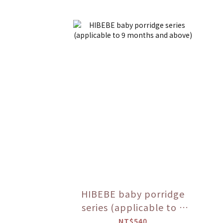
HIBEBE baby porridge
series (applicable to 9
months and above)
NT$540