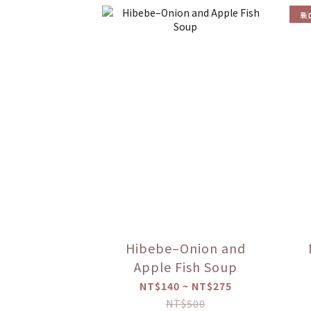
新
Hibebe–Onion and
Apple Fish Soup
NT$140 ~ NT$275
NT$500