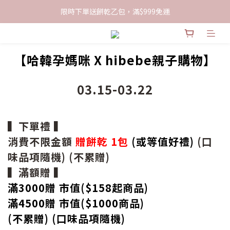
限時下單送餅乾乙包，滿$999免運
限時下單送餅乾乙包，滿$999免運
加入會員領100現折購物金
【
哈韓孕媽咪
X hibebe親子購物】
限時下單送餅乾乙包，滿$999免運
03.15-03.22
▍下單禮 ▍
消費不限金額
贈餅乾 1包
(或等值好禮)
(口
味品項隨機) (不累贈)
▍滿額贈 ▍
滿3000贈 市值($158起
商品
)
滿4500贈 市值(
$
1000商品)
(不累贈) (口味品項隨機)