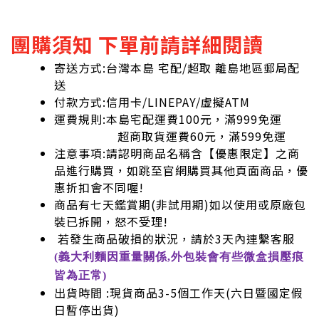
團購須知 下單前請詳細閱讀
寄送方式:台灣本島 宅配/超取 離島地區郵局配
送
付款方式:信用卡/LINEPAY/虛擬ATM
運費規則:本島宅配運費100元，滿999免運
超商取貨運費60元，滿599免運
注意事項:請認明商品名稱含【優惠限定】之商
品進行購買，如跳至官網購買其他頁面商品，優
惠折扣會不同喔!
商品有七天鑑賞期(非試用期)如以使用或原廠包
裝已拆開，怒不受理!
若發生商品破損的狀況，請於3天內連繫客服
(義大利麵因重量關係,外包裝會有些微盒損壓痕
皆為正常)
出貨時間 :現貨商品3-5個工作天(六日暨國定假
日暫停出貨)