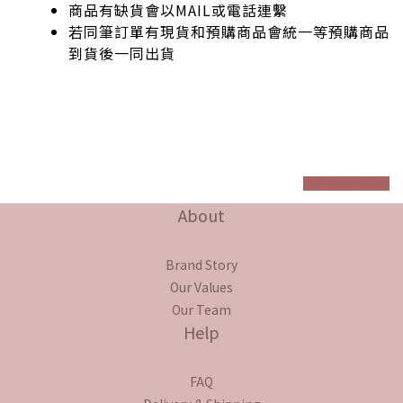
商品有缺貨會以MAIL或電話連繫
若同筆訂單有現貨和預購商品會統一等預購商品
到貨後一同出貨
prev
next
About
Brand Story
Our Values
Our Team
Help
FAQ