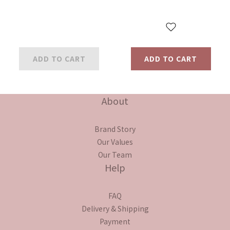
ADD TO CART
ADD TO CART
About
Brand Story
Our Values
Our Team
Help
FAQ
Delivery & Shipping
Payment