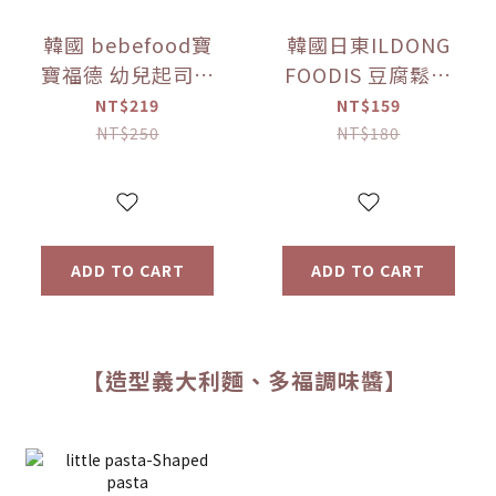
韓國 bebefood寶
韓國日東ILDONG
寶福德 幼兒起司優
FOODIS 豆腐鬆餅
格豆豆 原味/蘋果
餅乾 香蕉/馬鈴薯
NT$219
NT$159
(16g) 【優惠限定】
(64g) 【優惠限定】
NT$250
NT$180
ADD TO CART
ADD TO CART
【造型義大利麵、多福調味醬】