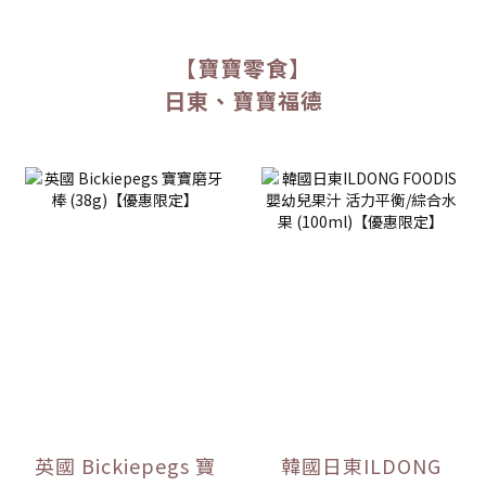
【寶寶零食】
日東、寶寶福德
prev
next
英國 Bickiepegs 寶
韓國日東ILDONG