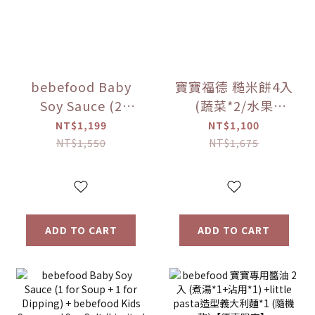
bebefood Baby
寶寶福德 糙米餅4入
Soy Sauce (2
(蔬菜*2/水果
bottles, 1 for
*2)+Hibebe寶寶粥
NT$1,199
NT$1,100
soup + 1 for
( 蓮藕雞肉粥 )*1盒
NT$1,550
NT$1,675
dipping) +
【優惠限定】
bebefood Kids
Seasoned Sea
Salt (1 bottle) +
ADD TO CART
ADD TO CART
Hibebe Baby
Porridge (Lotus
Root and Chicken
Porridge) (1 box)