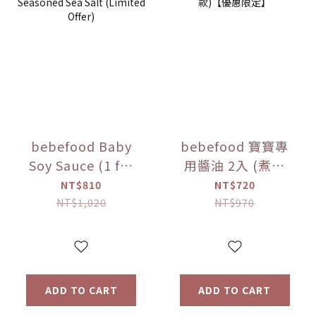
bebefood Baby
bebefood 寶寶專
Soy Sauce (1 for
用醬油 2入 (煮湯
Soup + 1 for
*1+沾用*1) +little
NT$810
NT$720
Dipping) +
pasta造型義大利麵
NT$1,020
NT$970
bebefood Kids
*1 (隨機款)【優惠
Seasoned Sea
限定】
Salt (Limited
Offer)
ADD TO CART
ADD TO CART