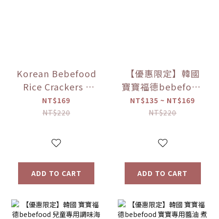
Korean Bebefood
【優惠限定】韓國
Rice Crackers -
寶寶福德bebefood
Original/Apple/Pear/Sweet
糙米餅 磨牙餅乾 蔬
NT$169
NT$135 ~ NT$169
Potato/Pumpkin
菜/水果 (25g) 【優
NT$220
NT$220
Flavors
惠限定】
ADD TO CART
ADD TO CART