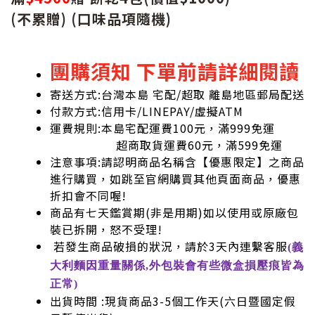
(不累贈) (口味品項隨機)
團購須知 下單前請詳細閱讀
寄送方式:台灣本島 宅配/超取 離島地區郵局配送
付款方式:信用卡/LINEPAY/虛擬ATM
運費規則:本島宅配運費100元，滿999免運
超商取貨運費60元，滿599免運
注意事項:請認明商品名稱含【優惠限定】之商品
進行購買，如跳至官網購買其他頁面商品，優惠
折扣會不同喔!
商品有七天鑑賞期(非是用期)如以使用或原廠包
裝已拆開，怒不受理!
若發生商品破損的狀況，請於3天內連繫客服
(義
大利麵因重量關係,外包裝會有些微盒損壓痕皆為
正常)
出貨時間 :現貨商品3-5個工作天(六日暨國定假