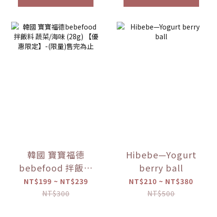
韓國 寶寶福德
Hibebe—Yogurt
bebefood 拌飯料
berry ball
蔬菜/海味 (28g)
NT$199 ~ NT$239
NT$210 ~ NT$380
【優惠限定】-(限
NT$300
NT$500
量)售完為止