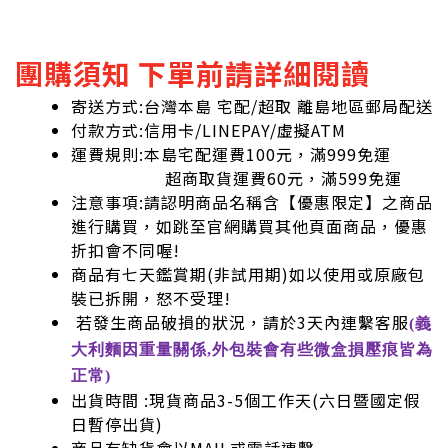
團購須知 下單前請詳細閱讀
寄送方式:台灣本島 宅配/超取 離島地區郵局配送
付款方式:信用卡/LINEPAY/虛擬ATM
運費規則:本島宅配運費100元，滿999免運
超商取貨運費60元，滿599免運
注意事項:請認明商品名稱含【優惠限定】之商品
進行購買，如跳至官網購買其他頁面商品，優惠
折扣會不同喔!
商品有七天鑑賞期(非試用期)如以使用或原廠包
裝已拆開，怒不受理!
若發生商品破損的狀況，請於3天內連繫客服
(義
大利麵因重量關係,外包裝會有些微盒損壓痕皆為
正常)
出貨時間 :現貨商品3-5個工作天(六日暨國定假
日暫停出貨)
商品有缺貨會以MAIL或電話連繫