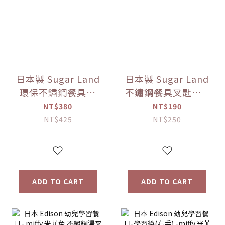
日本製 Sugar Land
日本製 Sugar Land
環保不鏽鋼餐具組
不鏽鋼餐具叉匙組 5
（附收納盒） 多色
款色可選【優惠限
NT$380
NT$190
可選【優惠限定】
定】
NT$425
NT$250
ADD TO CART
ADD TO CART