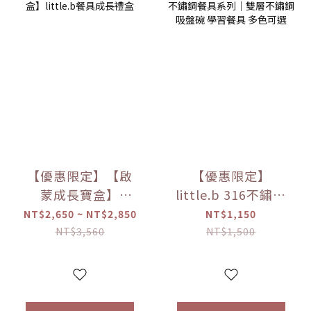
【優惠限定】【啟
【優惠限定】
蒙成長寶盒】
little.b 316不鏽鋼
little.b餐具成長禮
餐具系列｜雙層不
NT$2,650 ~ NT$2,850
NT$1,150
盒
鏽鋼吸盤碗 學習餐
NT$3,560
NT$1,500
具 多色可選