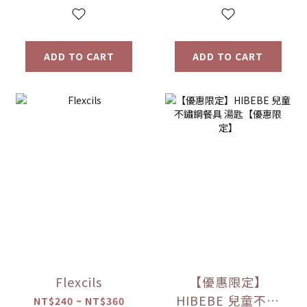
ADD TO CART
ADD TO CART
Flexcils
【優惠限定】
HIBEBE 兒童不鏽
NT$240 ~ NT$360