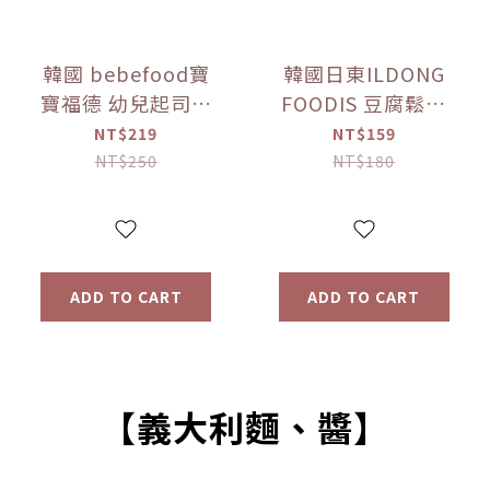
韓國 bebefood寶
韓國日東ILDONG
寶福德 幼兒起司優
FOODIS 豆腐鬆餅
格豆豆 原味/蘋果
餅乾 香蕉/馬鈴薯
NT$219
NT$159
(16g) 【優惠限定】
(64g) 【優惠限定】
NT$250
NT$180
ADD TO CART
ADD TO CART
【義大利麵、醬】