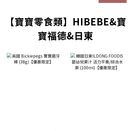
【寶寶零食類】HIBEBE&寶
寶福德&日東