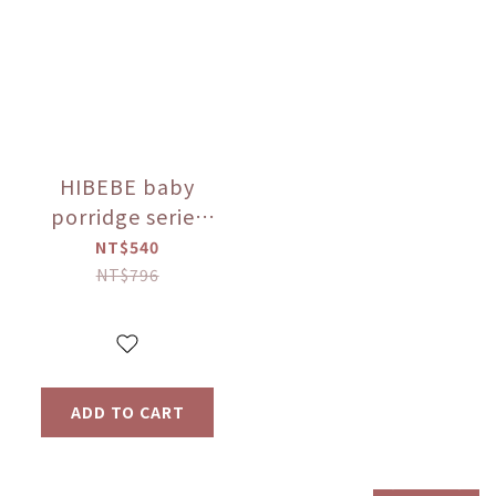
HIBEBE baby
porridge series
(applicable to 9
NT$540
months and
NT$796
above)
ADD TO CART
prev
next