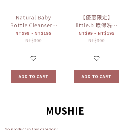
Natural Baby
【優惠限定】
Bottle Cleanser –
little.b 環保洗碗
Fragrance-Free &
精-蘆薈馬鞭草
NT$99 ~ NT$195
NT$99 ~ NT$195
Hypoallergenic
（50ml/100ml）
NT$300
NT$300
【優惠限定】
ADD TO CART
ADD TO CART
MUSHIE
No product in this category