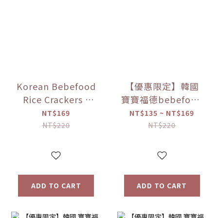
Korean Bebefood
【優惠限定】韓國
Rice Crackers -
寶寶福德bebefood
Original/Apple/Pear/Sweet
糙米餅 磨牙餅乾 蔬
NT$169
NT$135 ~ NT$169
Potato/Pumpkin
菜/水果 (25g) 【優
NT$220
NT$220
Flavors
惠限定】
ADD TO CART
ADD TO CART