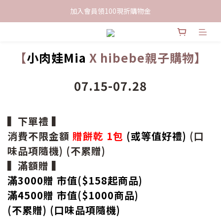
限時下單送餅乾乙包，滿$999免運
加入會員領100現折購物金
限時下單送餅乾乙包，滿$999免運
【
小肉娃Mia
X hibebe親子購物】
07.15-07.28
▍下單禮 ▍
消費不限金額
贈餅乾 1包
(或等值好禮)
(口
味品項隨機) (不累贈)
▍滿額贈 ▍
滿3000贈 市值($158起
商品
)
滿4500贈 市值(
$
1000商品)
(不累贈) (口味品項隨機)