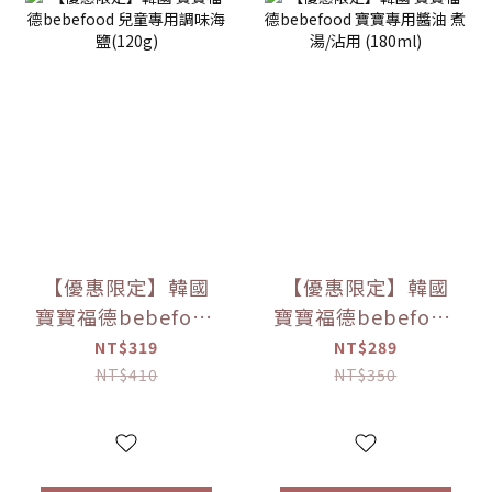
【優惠限定】韓國
【優惠限定】韓國
寶寶福德bebefood
寶寶福德bebefood
兒童專用調味海鹽
寶寶專用醬油 煮湯/
NT$319
NT$289
(120g)
沾用 (180ml)
NT$410
NT$350