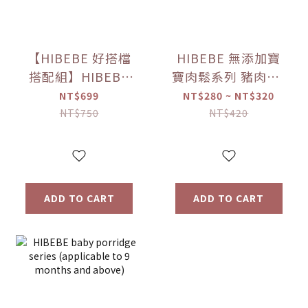
【HIBEBE 好搭檔
HIBEBE 無添加寶
搭配組】HIBEBE
寶肉鬆系列 豬肉鬆/
常溫大寶寶粥
雞肉鬆/旗魚鬆(2包
NT$699
NT$280 ~ NT$320
*1+HIBEBE 無添加
入/組)（10個月以
NT$750
NT$420
寶寶肉鬆*1【優惠
上適用）【優惠限
限定】
定】
ADD TO CART
ADD TO CART