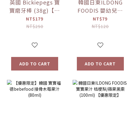
英國 Bickiepegs 寶
韓國日東ILDONG
寶磨牙棒 (38g)【優
FOODIS 嬰幼兒果
惠限定】
汁 活力平衡/綜合水
NT$179
NT$79
果 (100ml)【優惠
NT$250
NT$120
限定】
ADD TO CART
ADD TO CART