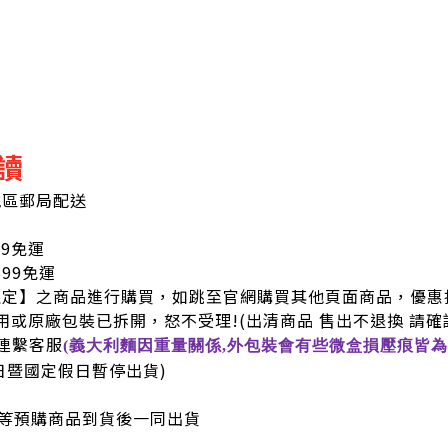
讀
地區郵局配送
99免運
9免運
限定】之商品進行購買，如跳至官網購買其他頁面商品，優惠
用或原廠包裝已拆開，怒不受理!
(出清商品 售出不退換 請確
連繫客服
(義大利麵因重量關係,外包裝會有些微盒損壓痕皆為
六日暨國定假日暫停出貨)
等預購商品到貨後一同出貨