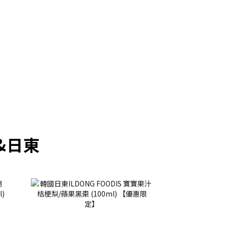
prev
next
&日東