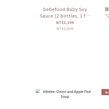
bebefood Baby Soy
寶
Sauce (2 bottles, 1 for
*
soup + 1 for dipping) +
粥
NT$1,199
bebefood Kids
NT$1,550
Seasoned Sea Salt (1
bottle) + Hibebe Baby
Porridge (Lotus Root
and Chicken Porridge)
(1 box)
新