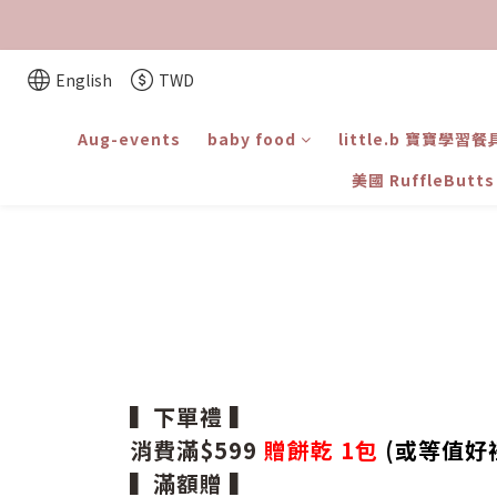
English
TWD
Aug-events
baby food
little.b 寶寶學習餐
美國 RuffleBut
▍下單禮 ▍
消費滿$599
贈餅乾 1包
(或等值好
▍滿額贈 ▍