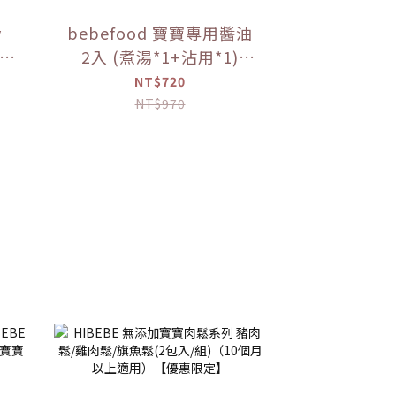
y
bebefood 寶寶專用醬油
 1
2入 (煮湯*1+沾用*1)
+little pasta造型義大利
NT$720
麵*1 (隨機款)【優惠限
NT$970
定】