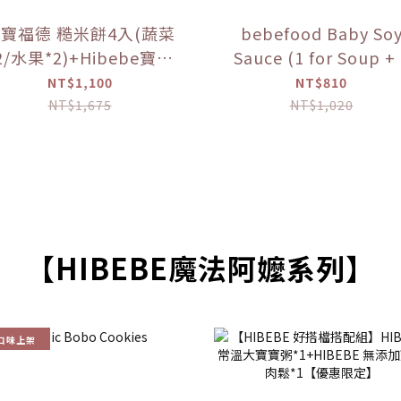
寶福德 糙米餅4入(蔬菜
bebefood Baby So
2/水果*2)+Hibebe寶寶
Sauce (1 for Soup +
( 蓮藕雞肉粥 )*1盒 【優
for Dipping) +
NT$1,100
NT$810
惠限定】
bebefood Kids
NT$1,675
NT$1,020
Seasoned Sea Salt
(Limited Offer)
【HIBEBE魔法阿嬤系列】
口味上架