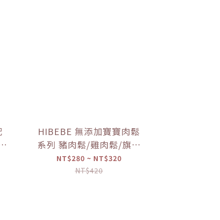
配
HIBEBE 無添加寶寶肉鬆
寶寶
系列 豬肉鬆/雞肉鬆/旗魚
寶寶
鬆(2包入/組)（10個月以
NT$280 ~ NT$320
上適用）【優惠限定】
NT$420