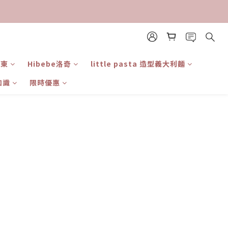
日東
Hibebe洛奇
little pasta 造型義大利麵
知識
限時優惠