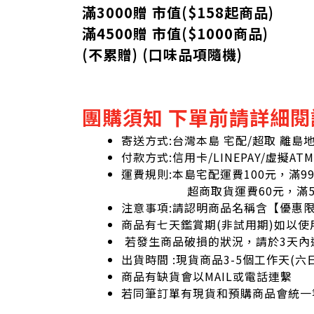
滿3000贈 市值($158起
商品
)
滿4500贈 市值(
$
1000商品)
(不累贈) (口味品項隨機)
團購須知 下單前請詳細閱
寄送方式:台灣本島 宅配/超取 離島
付款方式:信用卡/LINEPAY/虛擬ATM
運費規則:本島宅配運費100元，滿9
超商取貨運費60元，滿59
注意事項:請認明商品名稱含【優惠
商品有七天鑑賞期(非試用期)如以使
若發生商品破損的狀況，請於3天內
出貨時間 :現貨商品3-5個工作天(
商品有缺貨會以MAIL或電話連繫
若同筆訂單有現貨和預購商品會統一