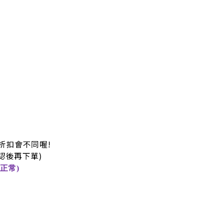
折扣會不同喔!
認後再下單)
正常)