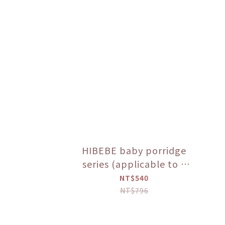
HIBEBE baby porridge
series (applicable to 9
months and above)
NT$540
NT$796