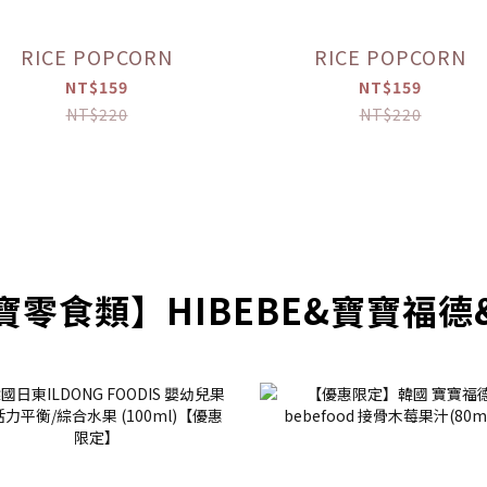
RICE POPCORN
RICE POPCORN
NT$159
NT$159
NT$220
NT$220
寶零食類】HIBEBE&寶寶福德