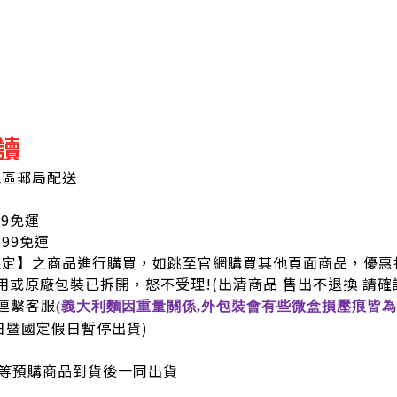
讀
地區郵局配送
99免運
9免運
限定】之商品進行購買，如跳至官網購買其他頁面商品，優惠
用或原廠包裝已拆開，怒不受理!
(出清商品 售出不退換 請確
連繫客服
(義大利麵因重量關係,外包裝會有些微盒損壓痕皆為
六日暨國定假日暫停出貨)
等預購商品到貨後一同出貨