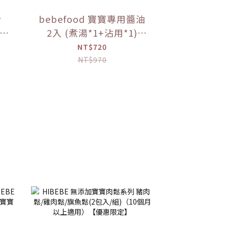
y
bebefood 寶寶專用醬油
 1
2入 (煮湯*1+沾用*1)
+little pasta造型義大利
NT$720
麵*1 (隨機款)【優惠限
NT$970
定】