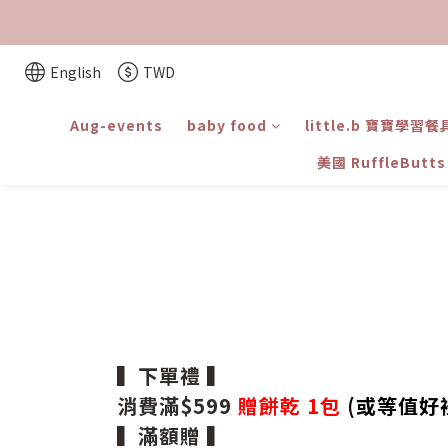
English
TWD
Aug-events
baby food
little.b 寶寶學習餐
美國 RuffleBut
▍下單禮 ▍
消費滿$599
贈餅乾 1包
(或等值好
▍滿額贈 ▍