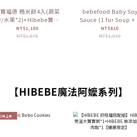
寶福德 糙米餅4入(蔬菜
bebefood Baby So
2/水果*2)+Hibebe寶寶
Sauce (1 for Soup +
( 蓮藕雞肉粥 )*1盒 【優
for Dipping) +
NT$1,100
NT$810
惠限定】
bebefood Kids
NT$1,675
NT$1,020
Seasoned Sea Salt
(Limited Offer)
【HIBEBE魔法阿嬤系列】
口味上架