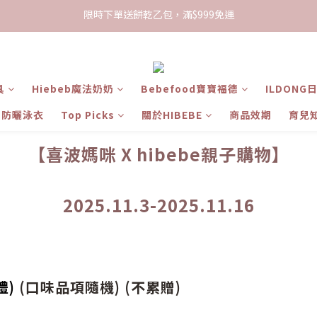
限時下單送餅乾乙包，滿$999免運
加入會員領100現折購物金
限時下單送餅乾乙包，滿$999免運
具
Hiebeb魔法奶奶
Bebefood寶寶福德
ILDONG
ts 防曬泳衣
Top Picks
關於HIBEBE
商品效期
育兒
【喜波媽咪 X hibebe親子購物】
2025.11.3-2025.11.16
禮)
(口味品項隨機) (不累贈)