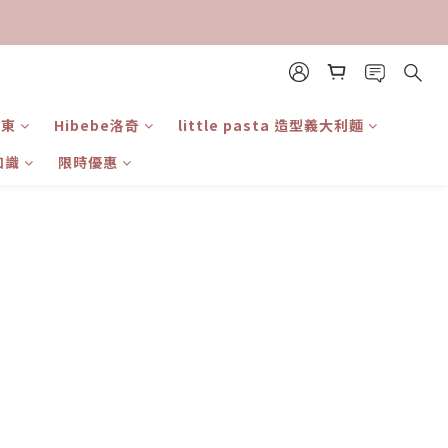
日東
Hibebe洛奇
little pasta 造型義大利麵
知識
限時優惠