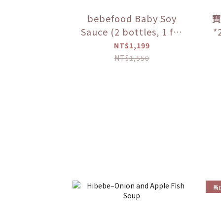
bebefood Baby Soy
寶
Sauce (2 bottles, 1 for
*
soup + 1 for dipping) +
粥
NT$1,199
bebefood Kids
NT$1,550
Seasoned Sea Salt (1
bottle) + Hibebe Baby
Porridge (Lotus Root
and Chicken Porridge)
(1 box)
新