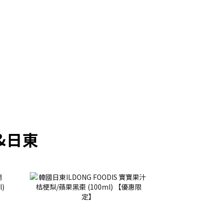
prev
next
&日東