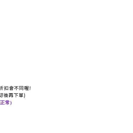
折扣會不同喔!
認後再下單)
正常)