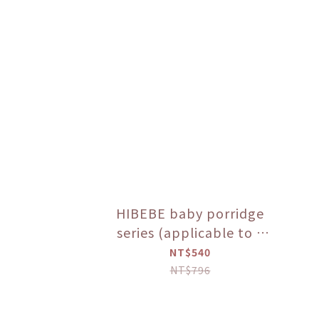
HIBEBE baby porridge
series (applicable to 9
months and above)
NT$540
NT$796