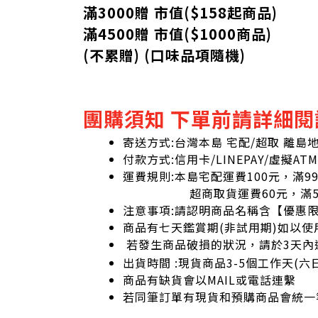
滿3000贈 市值($158起
商品
)
滿4500贈 市值(
$
1000商品)
(不累贈) (口味品項隨機)
團購須知 下單前請詳細閱
寄送方式:台灣本島 宅配/超取 離島
付款方式:信用卡/LINEPAY/虛擬ATM
運費規則:本島宅配運費100元，滿9
超商取貨運費60元，滿59
注意事項:請認明商品名稱含【優惠
商品有七天鑑賞期(非試用期)如以使
若發生商品破損的狀況，請於3天內
出貨時間 :現貨商品3-5個工作天(
商品有缺貨會以MAIL或電話連繫
若同筆訂單有現貨和預購商品會統一