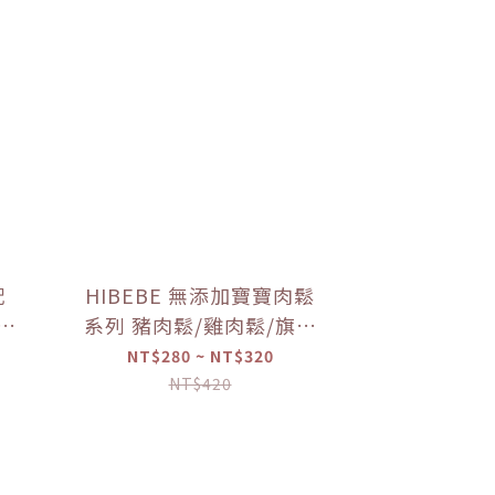
配
HIBEBE 無添加寶寶肉鬆
寶寶
系列 豬肉鬆/雞肉鬆/旗魚
寶寶
鬆(2包入/組)（10個月以
NT$280 ~ NT$320
上適用）【優惠限定】
NT$420