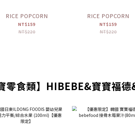
RICE POPCORN
RICE POPCORN
NT$159
NT$159
NT$220
NT$220
寶零食類】HIBEBE&寶寶福德