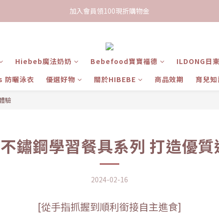
限時下單送餅乾乙包，滿$999免運
加入會員領100現折購物金
限時下單送餅乾乙包，滿$999免運
Hiebeb魔法奶奶
Bebefood寶寶福德
ILDONG日
ts 防曬泳衣
優選好物
關於HIBEBE
商品效期
育兒知
食體驗
le.b 不鏽鋼學習餐具系列 打造優
2024-02-16
[
從手指抓握到順利銜接自主進食
]