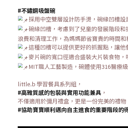
#不鏽鋼吸盤碗
採用中空雙層設計防手燙，碗緣凹槽設
碗緣凹槽，考慮到了兒童的發展階段和
浪費和清理工作，為媽媽節省寶貴的時間和
這種凹槽可以提供更好的抓握點，讓他
麥片碗的寬口徑適合盛裝大片裝食物，
MIT職人工藝製造，碗體使用316醫療
little.b 學習餐具系列組，
#高雅質感的包裝與實用功能兼具
，
不僅適用於彌月禮盒，
更是一份完美的禮物
#協助寶寶順利邁向自主進食的重要階段的