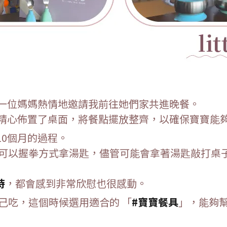
一位媽媽熱情地邀請我前往她們家共進晚餐。
精心佈置了桌面，將餐點擺放整齊，以確保寶寶能
-10個月的過程。
可以握拳方式拿湯匙，儘管可能會拿著湯匙敲打桌
時
，
都會感到非常欣慰也很感動。
己吃，這個時候選用適合的 「
#寶寶餐具
」，能夠