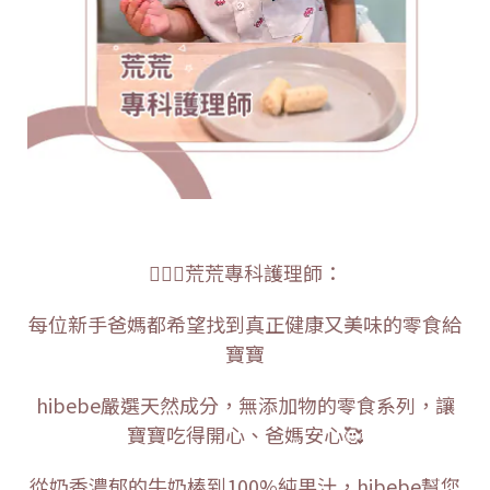
👩🏻‍⚕️荒荒專科護理師：
每位新手爸媽都希望找到真正健康又美味的零食給
寶寶
hibebe嚴選天然成分，無添加物的零食系列，讓
寶寶吃得開心、爸媽安心🥰
從奶香濃郁的牛奶棒到100%純果汁，hibebe幫您