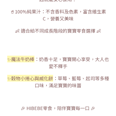
🥤100%純果汁：不含香料及色素，富含維生素
C，營養又美味
👶 適合給不同成長階段的寶寶零食選擇 👶
✨魔法牛奶棒
：奶香十足，寶寶開心享受，大人也
愛不釋手
✨穀物小捲心與威化餅
：草莓、藍莓、起司等多種
口味，滿足寶寶的味蕾
🎉 HIBEBE零食，陪伴寶寶每一口 🎉