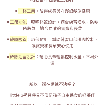
◾
一杯三用
，陪伴成長與守護銀髮族健康
◾
三段功能
：鴨嘴杯蓋設計，適合練習喝水，防嗆
防脹氣，適合易嗆的寶寶和長輩
◾
矽膠吸管
：環保耐用，幫助練習口部肌肉控制，
讓寶寶和長輩安心使用
◾
矽膠活塞設計
：幫助長輩輕鬆控制水量，不易外
灑
所以，還在猶豫不決嗎？
little.b學習餐具不僅是孩子自主進食的好夥伴