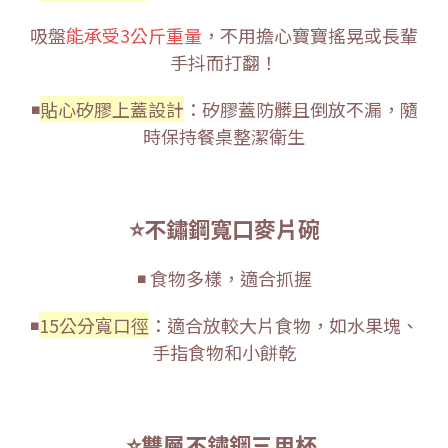
吸盤
能承受3公斤重量
，不用擔心寶寶搖晃或長輩
手抖而打翻！
◾
貼心矽膠上蓋設計
：矽膠蓋防髒且倒放不漏，隨
時保持餐桌整潔衛生
⭐不鏽鋼寬口麥片碗
◾ 食物多樣，適合抓握
◾
15公分寬口徑
：適合放較大片食物，如水果塊、
手指食物和小餅乾
⭐雙層不鏽鋼三用杯