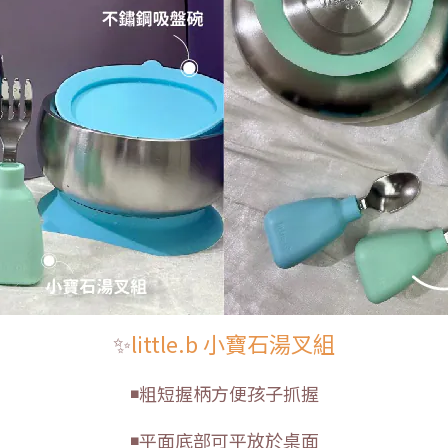
✨
little.b 小寶石湯叉組
◾粗短握柄方便孩子抓握
◾平面底部可平放於桌面