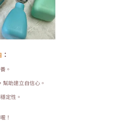
曲
：
培養。
，幫助建立自信心。
與穩定性。
能喔！