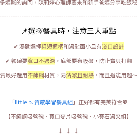
多媽咪的詢問，陳莉婷心理師要來和新手爸媽分享吃飯
---------------------------------------------------------------------------
📌選擇餐具時，注意三大重點
✔ 湯匙選擇
粗短握柄
和湯匙面小且有
淺口設計
✔ 餐碗要
寬口不過深
，底部要有吸盤，防止寶貝打翻
材質最好選用
不鏽鋼
材質，易
清潔且耐熱
，而且還能用超
「
little b. 質感學習餐具組
」正好都有完美符合💖
【不鏽鋼吸盤碗、寬口麥片吸盤碗、小寶石湯叉組】
↓ ↓ ↓