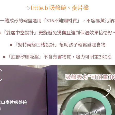
✨
little.b 吸盤碗、麥片盤
◾ 一體成形的碗盤選用「316不鏽鋼材質」，不容易藏污納
◾ 「雙層中空設計」更能避免燙傷且達到保溫效果恰恰好
◾ 「獨特碗緣凹槽設計」幫助孩子輕鬆舀起食物
◾ 「底部矽膠吸盤」不含有害物質，吸力可耐重3KG💪