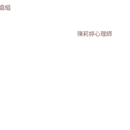
禮盒組
陳莉婷心理師