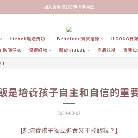
限時下單送餅乾乙包，滿$999免運
加入會員領100現折購物金
限時下單送餅乾乙包，滿$999免運
Hiebeb魔法奶奶
Bebefood寶寶福德
ILDONG日
ts 防曬泳衣
優選好物
關於HIBEBE
商品效期
育兒知
環！
飯是培養孩子自主和自信的重
2024-08-07
[想培養孩子獨立進食又不掉飯粒？]